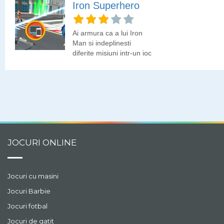
Iron Superhero
Ai armura ca a lui Iron
Man si indeplinesti
diferite misiuni intr-un joc
shooter 3D.
JOCURI ONLINE
Jocuri cu masini
Jocuri Barbie
Jocuri fotbal
Jocuri de gatit