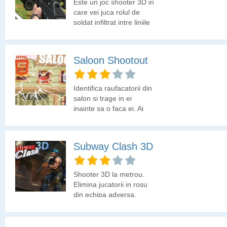
Este un joc shooter 3D in
care vei juca rolul de
soldat infiltrat intre liniile
inamice. Ai o multime de
misiuni de indeplinit.
Saloon Shootout
Identifica raufacatorii din
salon si trage in ei
inainte sa o faca ei. Ai
grija sa nu tragi in
nevinovati, altfel vei
pierde din vieti.
Subway Clash 3D
Shooter 3D la metrou.
Elimina jucatorii in rosu
din echipa adversa.