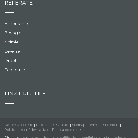
REFERATE
Astronomie
Biologie
Chimie
Diverse
Drept
Economie
LINK-URI UTILE:
Despre Clopotel.ro
|
Publicitate
|
Contact
|
Sitemap
|
Termenii si conditii
|
Politica de confidentialitate
|
Politica de cookies
Din retea:
animale.ro
|
askmen.ro
|
calificativ.ro
|
copilul.ro
|
crestinortodox.ro
|