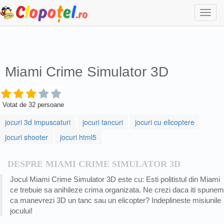
Togg
navi
Miami Crime Simulator 3D
Votat de
32
persoane
jocuri 3d impuscaturi
jocuri tancuri
jocuri cu elicoptere
jocuri shooter
jocuri html5
DESPRE MIAMI CRIME SIMULATOR 3D
Jocul Miami Crime Simulator 3D este cu: Esti politistul din Miami
ce trebuie sa anihileze crima organizata. Ne crezi daca iti spunem
ca manevrezi 3D un tanc sau un elicopter? Indeplineste misiunile
jocului!