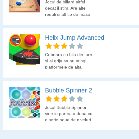
Jocul de biliard altfel
fiecare moment aduce
decat il stim. Are alte
noi provocari si
reguli si alt tip de masa.
obstacole neasteptate.
Scapa de bilele verzi de
Esti gata sa-ti pui la
pe masa si de cea rosie
incercare agilitatea si
inaintea adversarului.
reflexele?
Helix Jump Advanced
Coboara cu bila din turn
si ai grija sa nu atingi
platformele de alta
culoare.
Bubble Spinner 2
Jocul Bubble Spinner
vine in partea a doua cu
o serie noua de niveluri
si bile colorate. Elimina
toate bilele si scoate un
scor foarte bun.