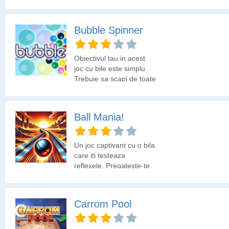
de multe provocari la
fiecare nivel al jocului.
Bubble Spinner
Obiectivul tau in acest
joc cu bile este simplu.
Trebuie sa scapi de toate
bilele colorate. Obtine un
scor bun si afiseaza-l pe
forum.
Ball Mania!
Un joc captivant cu o bila
care iti testeaza
reflexele. Pregateste-te
pentru o experienta
electrizanta cu Ball
Mania, un joc care te te
Carrom Pool
va tine cu sufletul la
gura! Intra intr-o lume
plina de surprize, unde