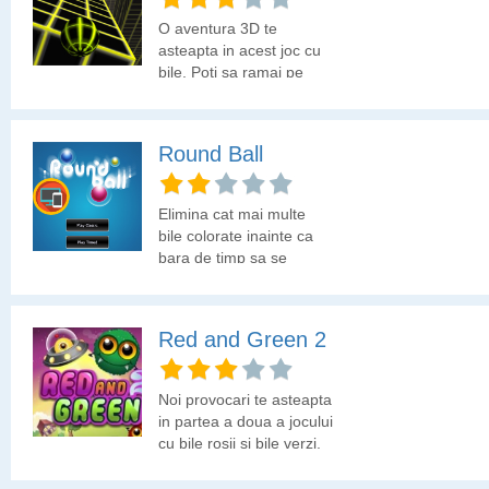
O aventura 3D te
asteapta in acest joc cu
bile. Poti sa ramai pe
platforma fara sa cazi in
gol?
Round Ball
Elimina cat mai multe
bile colorate inainte ca
bara de timp sa se
termine. Hai sa vedem la
ce scor te opresti!
Red and Green 2
Noi provocari te asteapta
in partea a doua a jocului
cu bile rosii si bile verzi.