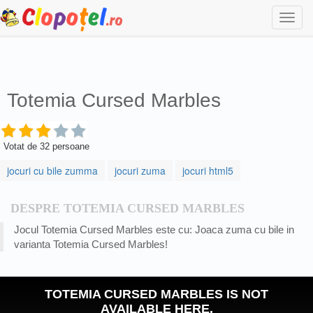
Togg
navi
Totemia Cursed Marbles
Votat de
32
persoane
jocuri cu bile zumma
jocuri zuma
jocuri html5
DESPRE TOTEMIA CURSED MARBLES
Jocul Totemia Cursed Marbles este cu: Joaca zuma cu bile in
varianta Totemia Cursed Marbles!