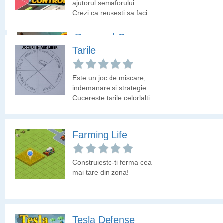
invinge fortele raului.
ajutorul semaforului.
Harcules, Achilles,
Crezi ca reusesti sa faci
Perseus alaturi de Zeus,
sa treaca un anumit
Poseidon si Hades sunt
numar de masini prin
Rum and Gun
gata de lupta. Alege un
intersectie inainte sa
Tarile
zeu si un supererou care
expire timpul?
sa conduca armata catre
Ai naufragiat pe o insula
victorie.
plina de pericole.
Este un joc de miscare,
Incearca sa
indemanare si strategie.
supravietuiesti.
Cucereste tarile celorlalti
jucatori!
Farming Life
Construieste-ti ferma cea
mai tare din zona!
Tesla Defense