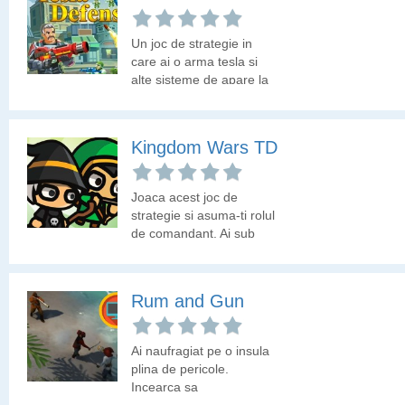
Un joc de strategie in
care ai o arma tesla si
alte sisteme de apare la
dispozitie pentru a
impiedica invadatorul sa
cucereasca baza ta.
Kingdom Wars TD
Joaca acest joc de
strategie si asuma-ti rolul
de comandant. Ai sub
comanda 5 soldati
formati din arcasi,
razboinici si magi.
Rum and Gun
Ai naufragiat pe o insula
plina de pericole.
Incearca sa