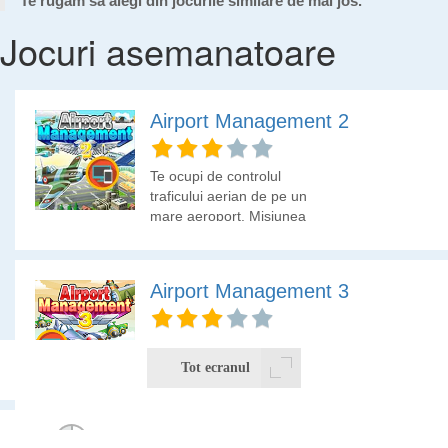
Te rugam sa alegi din jocurile similare de mai jos.
Jocuri asemanatoare
Airport Management 2
Te ocupi de controlul
traficului aerian de pe un
mare aeroport. Misiunea
ta este sa coordonezi
avioanele pentru a
ajunge la sol in deplina
Airport Management 3
siguranta.
Esti controlorul de trafic
al aeroportului. De tine
Tot ecranul
depinde daca aparatele
de zbor ajung in
siguranta la sol.