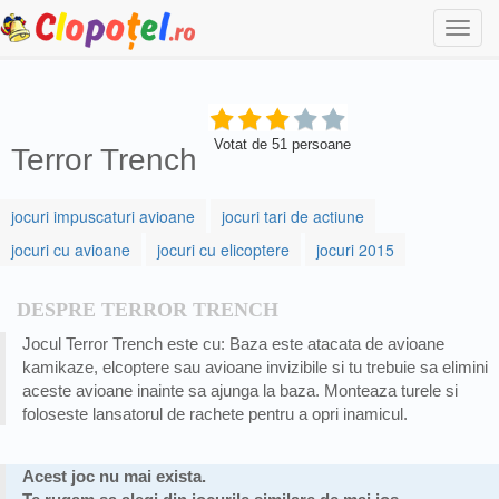
Togg
navi
Votat de
51
persoane
Terror Trench
jocuri impuscaturi avioane
jocuri tari de actiune
jocuri cu avioane
jocuri cu elicoptere
jocuri 2015
DESPRE TERROR TRENCH
Jocul Terror Trench este cu: Baza este atacata de avioane
kamikaze, elcoptere sau avioane invizibile si tu trebuie sa elimini
aceste avioane inainte sa ajunga la baza. Monteaza turele si
foloseste lansatorul de rachete pentru a opri inamicul.
Acest joc nu mai exista.