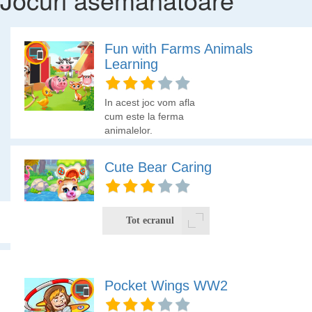
Fun with Farms Animals
Learning
In acest joc vom afla
cum este la ferma
animalelor.
Cute Bear Caring
Ursuletul din padure este
un ursulet special si
Tot ecranul
tocmai de aceea are
nevoie de tine sa-l
ingrijesti si sa-l pregatesti
pentru un eveniment
Foloseste mouse-ul si dai click acolo unde vezi diferenta.
Pocket Wings WW2
deosebit. Trebuie sa te
joci cu el, sa-l speli si sa-i