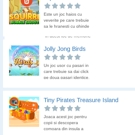
prieteni. Alege pentru
Find My Pokemon Go
micutii ponei tinuta
Este un joc haios cu
Aquastria!
veverite pe care trebuie
Creaturile din aplicatia
sa le hranesti cu ghinde
Pokemon Go te asteapta
din bulele pe care le vei
in acest joc de memorie
sparge.
cu timp limitat. Hai sa
Jolly Jong Birds
vedem daca elimini toate
cartile cu pokemoni la
timp!
Un joc usor cu pasari in
care trebuie sa dai click
pe doua pasari identice,
ca sa le faci sa-si ia
zborul.
Tiny Pirates Treasure Island
Joaca acest joc pentru
copii si descopera
comoara din insula a
piratilor. Obiectivul tau