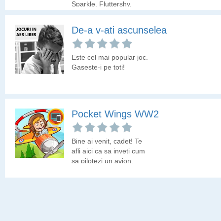
Sparkle, Fluttershy,
Pinkie Pie si ceilalti
prieteni. Alege pentru
De-a v-ati ascunselea
micutii ponei tinuta
Aquastria!
Este cel mai popular joc.
Gaseste-i pe toti!
Pocket Wings WW2
Bine ai venit, cadet! Te
afli aici ca sa inveti cum
sa pilotezi un avion.
Obiectivul tau este sa
treci prin fiecare inel
inainte sa expire timpul.
Hai sa vedem prin cate
inele poti sa treci!