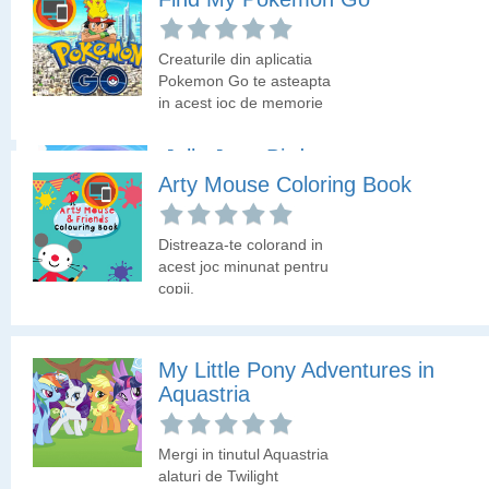
Te afli pe corabia piratilor
si trebuie sa descoperi
Creaturile din aplicatia
multe obiecte sau
Pokemon Go te asteapta
numere. Hai sa vedem
in acest joc de memorie
cum stai cu spiritul de
cu timp limitat. Hai sa
observatie!
vedem daca elimini toate
Jolly Jong Birds
cartile cu pokemoni la
Arty Mouse Coloring Book
timp!
Un joc usor cu pasari in
care trebuie sa dai click
Distreaza-te colorand in
pe doua pasari identice,
acest joc minunat pentru
ca sa le faci sa-si ia
copii.
zborul.
My Little Pony Adventures in
Aquastria
Mergi in tinutul Aquastria
alaturi de Twilight