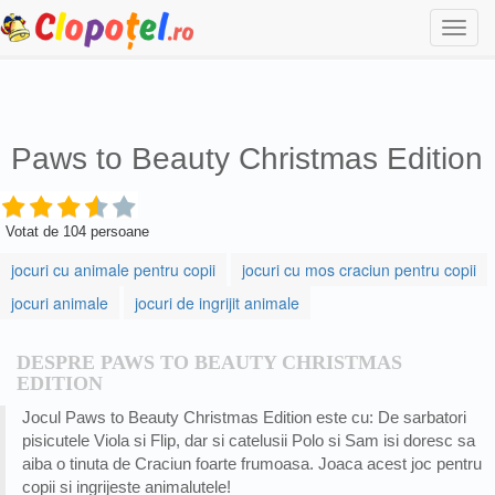
Togg
navi
Paws to Beauty Christmas Edition
Votat de
104
persoane
jocuri cu animale pentru copii
jocuri cu mos craciun pentru copii
jocuri animale
jocuri de ingrijit animale
DESPRE PAWS TO BEAUTY CHRISTMAS
EDITION
Jocul Paws to Beauty Christmas Edition este cu: De sarbatori
pisicutele Viola si Flip, dar si catelusii Polo si Sam isi doresc sa
aiba o tinuta de Craciun foarte frumoasa. Joaca acest joc pentru
copii si ingrijeste animalutele!