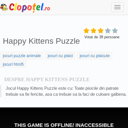
Togg
navi
Votat de
38
persoane
Happy Kittens Puzzle
jocuri puzzle animale
jocuri cu pisici
jocuri cu pisicute
jocuri html5
DESPRE HAPPY KITTENS PUZZLE
Jocul Happy Kittens Puzzle este cu: Toate pisicile din patrate
trebuie sa fie fericite, asa ca trebuie sa la faci de culoare galbena.