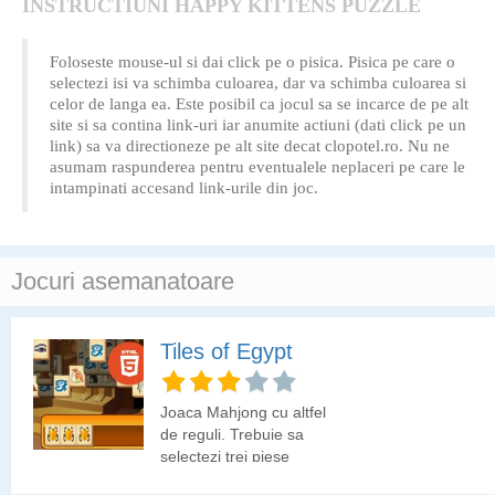
INSTRUCTIUNI HAPPY KITTENS PUZZLE
Foloseste mouse-ul si dai click pe o pisica. Pisica pe care o
selectezi isi va schimba culoarea, dar va schimba culoarea si
celor de langa ea. Este posibil ca jocul sa se incarce de pe alt
site si sa contina link-uri iar anumite actiuni (dati click pe un
link) sa va directioneze pe alt site decat clopotel.ro. Nu ne
asumam raspunderea pentru eventualele neplaceri pe care le
intampinati accesand link-urile din joc.
Jocuri asemanatoare
Tiles of Egypt
Joaca Mahjong cu altfel
de reguli. Trebuie sa
selectezi trei piese
identice ca sa le elimini