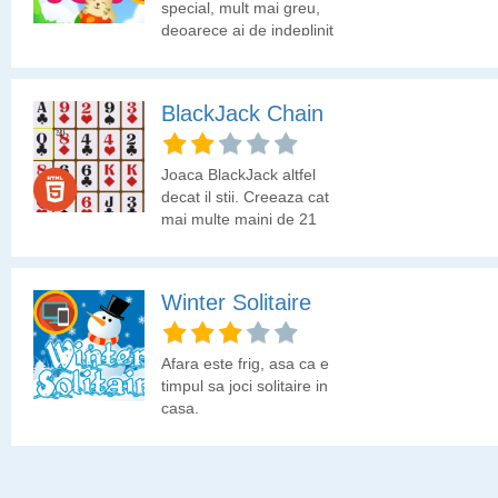
special, mult mai greu,
deoarece ai de indeplinit
sarcini diferite la fiecare
nivel.
BlackJack Chain
Joaca BlackJack altfel
decat il stii. Creeaza cat
mai multe maini de 21
inainte sa expire timpul si
obtine un punctaj cat mai
mare.
Winter Solitaire
Afara este frig, asa ca e
timpul sa joci solitaire in
casa.