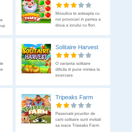
Mosulica te asteapta cu
noi provocari in partea a
te
doua a jocului cu flori,
mai
fructe si ciuperci.
Solitaire Harvest
te
O varianta solitaire
te
dificila iti pune mintea la
incercare.
Tripeaks Farm
Pasionatii jocurilor de
carti solitaire sunt invitati
sa joace Tripeaks Farm.