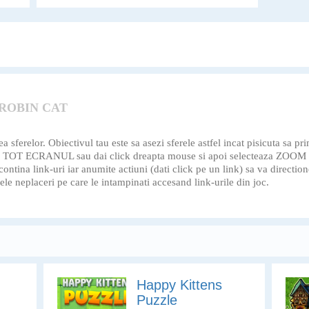
 de
 ROBIN CAT
 sferelor. Obiectivul tau este sa asezi sferele astfel incat pisicuta sa p
nea TOT ECRANUL sau dai click dreapta mouse si apoi selecteaza ZOO
a contina link-uri iar anumite actiuni (dati click pe un link) sa va directio
 neplaceri pe care le intampinati accesand link-urile din joc.
Happy Kittens
Puzzle