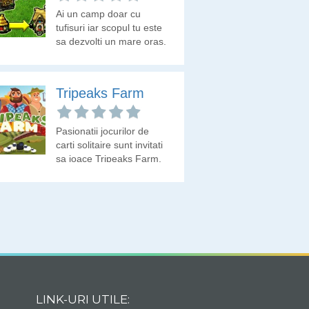
Ai un camp doar cu
tufisuri iar scopul tu este
sa dezvolti un mare oras.
Un joc de logica care
seamana cu jocul 2048.
Tripeaks Farm
Pasionatii jocurilor de
carti solitaire sunt invitati
sa joace Tripeaks Farm.
LINK-URI UTILE: