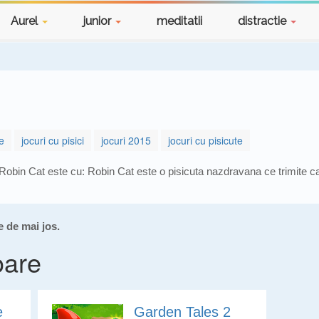
Aurel
junior
meditatii
distractie
e
jocuri cu pisici
jocuri 2015
jocuri cu pisicute
Robin Cat este cu: Robin Cat este o pisicuta nazdravana ce trimite ca
e de mai jos.
oare
e
Garden Tales 2