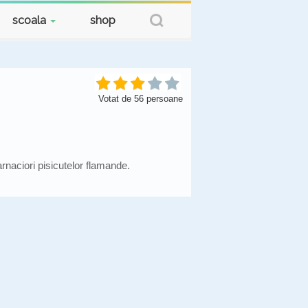
scoala
shop
Votat de
56
persoane
rnaciori pisicutelor flamande.