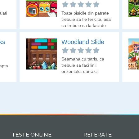
iati
Toate pisicile din patrate
trebuie sa fie fericite, asa
ca trebuie sa la faci de
culoare galbena.
ks
Woodland Slide
Seamana cu tetris, ca
trebuie sa faci linii
eapta
orizontale, dar aici
piesele NU vin de sus.
TESTE ONLINE
REFERATE