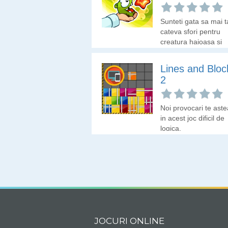
Sunteti gata sa mai ta
cateva sfori pentru
creatura haioasa si
flamanda?
Lines and Bloc
2
Noi provocari te ast
in acest joc dificil de
logica.
JOCURI ONLINE