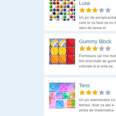
Luxe
Un joc de perspicacita
care te va face sa nu 
pleci de langa el.
Gummy Block
Formeaza cat mai mul
linii orizontale de gumi
colorate si ai grija sa
ramai fara optiuni!
Tens
Un joc asemanator cu
tetrisul, doar ca aici e
vorba de matematica.
Formezi linii orizontale