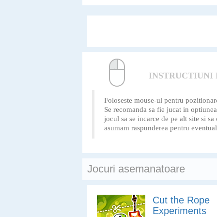
sau verticale cu sume
10.
INSTRUCTIUNI
Foloseste mouse-ul pentru pozitionarea
Se recomanda sa fie jucat in optiu
jocul sa se incarce de pe alt site si s
asumam raspunderea pentru eventualele
Jocuri asemanatoare
Cut the Rope
Experiments