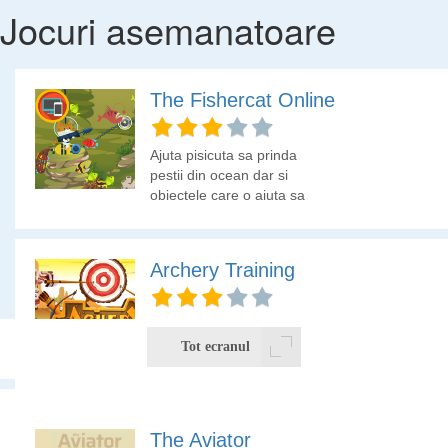
Jocuri asemanatoare
The Fishercat Online
Ajuta pisicuta sa prinda
pestii din ocean dar si
obiectele care o ajuta sa
prinda mai multi pesti.
Archery Training
Daca iti plac jocurile de
indemanare, aici e locul
Tot ecranul
potrivit sa iti verifici
abilitatile la tras cu arcul.
Apasa butonul de la mouse pentru a ridica elicopterul si lasa-
The Aviator