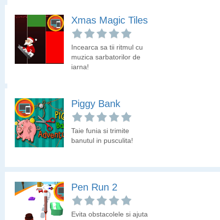
vedem prin cate inele
Xmas Magic Tiles
poti sa treci.
Virus Ninja
Incearca sa tii ritmul cu
Luptatorul ninja este
muzica sarbatorilor de
atacat de virusuri si tu
iarna!
trebuie sa-l ajuti sa
anihileze acesti pariziti
minusculi.
Piggy Bank
Taie funia si trimite
banutul in pusculita!
Pen Run 2
Evita obstacolele si ajuta