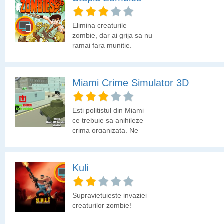
Elimina creaturile
zombie, dar ai grija sa nu
ramai fara munitie.
Miami Crime Simulator 3D
Esti politistul din Miami
ce trebuie sa anihileze
crima organizata. Ne
crezi daca iti spunem ca
manevrezi 3D un tanc
sau un elicopter?
Kuli
Indeplineste misiunile
jocului!
Supravietuieste invaziei
creaturilor zombie!