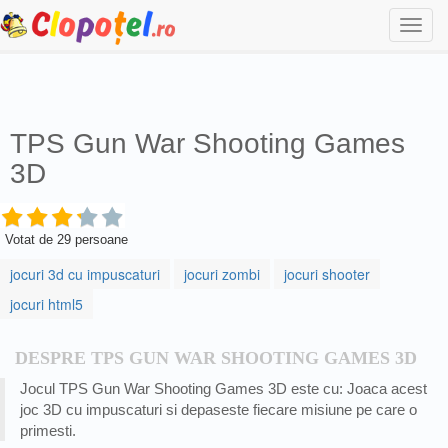
Togg
navi
TPS Gun War Shooting Games
3D
Votat de
29
persoane
jocuri 3d cu impuscaturi
jocuri zombi
jocuri shooter
jocuri html5
DESPRE TPS GUN WAR SHOOTING GAMES 3D
Jocul TPS Gun War Shooting Games 3D este cu: Joaca acest
joc 3D cu impuscaturi si depaseste fiecare misiune pe care o
primesti.