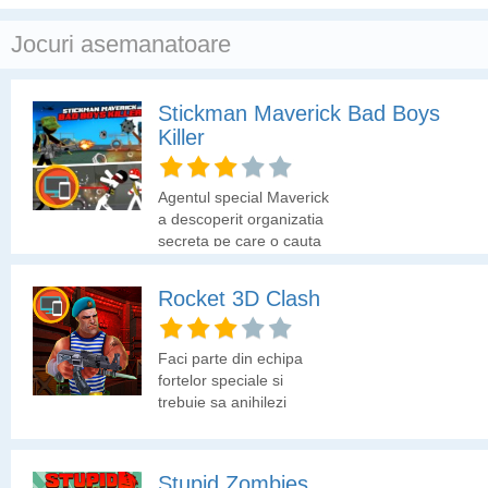
Jocuri asemanatoare
Stickman Maverick Bad Boys
Killer
Agentul special Maverick
a descoperit organizatia
secreta pe care o cauta
de ceva timp. Acum el
trebuie sa anihileze
Rocket 3D Clash
inaimicii.
Faci parte din echipa
fortelor speciale si
trebuie sa anihilezi
inamcii.
Stupid Zombies