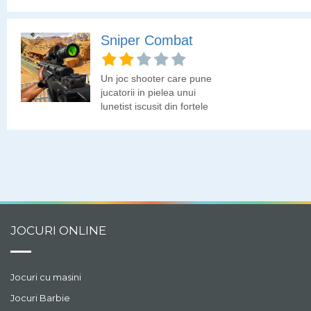
Sniper Combat
Un joc shooter care pune
jucatorii in pielea unui
lunetist iscusit din fortele
speciale. In acest joc vei
avea de indeplinit diferite
misiuni,
JOCURI ONLINE
Jocuri cu masini
Jocuri Barbie