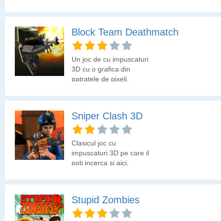
instructiunile primite si
indeplineste misiunea!
Block Team Deathmatch
Un joc de cu impuscaturi
3D cu o grafica din
patratele de pixeli.
Putem alege modul
echipa 4v4, modul
individual sau modul
Sniper Clash 3D
lunetist.
Clasicul joc cu
impuscaturi 3D pe care il
poti incerca si aici.
Stupid Zombies