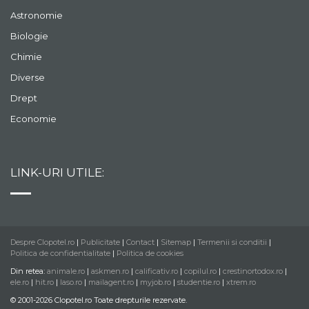
Astronomie
Biologie
Chimie
Diverse
Drept
Economie
LINK-URI UTILE:
Despre Clopotel.ro
|
Publicitate
|
Contact
|
Sitemap
|
Termenii si conditii
|
Politica de confidentialitate
|
Politica de cookies
Din retea:
animale.ro
|
askmen.ro
|
calificativ.ro
|
copilul.ro
|
crestinortodox.ro
|
ele.ro
|
hit.ro
|
laso.ro
|
mailagent.ro
|
myjob.ro
|
studentie.ro
|
xtrem.ro
© 2001-2026 Clopotel.ro Toate drepturile rezervate.