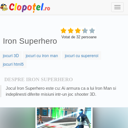
Togg
navi
Votat de
32
persoane
Iron Superhero
jocuri 3D
jocuri cu iron man
jocuri cu supereroi
jocuri html5
DESPRE IRON SUPERHERO
Jocul Iron Superhero este cu: Ai armura ca a lui Iron Man si
indeplinesti diferite misiuni intr-un joc shooter 3D.