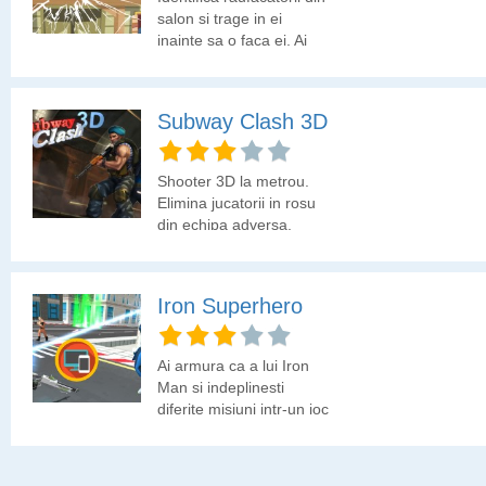
salon si trage in ei
inainte sa o faca ei. Ai
grija sa nu tragi in
nevinovati, altfel vei
pierde din vieti.
Subway Clash 3D
Shooter 3D la metrou.
Elimina jucatorii in rosu
din echipa adversa.
Iron Superhero
Ai armura ca a lui Iron
Man si indeplinesti
diferite misiuni intr-un joc
shooter 3D.