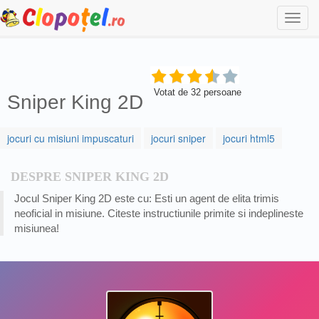
Togg
navi
Votat de
32
persoane
Sniper King 2D
jocuri cu misiuni impuscaturi
jocuri sniper
jocuri html5
DESPRE SNIPER KING 2D
Jocul Sniper King 2D este cu: Esti un agent de elita trimis
neoficial in misiune. Citeste instructiunile primite si indeplineste
misiunea!