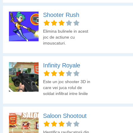
Shooter Rush
Elimina bulinele in acest
joc de actiune cu
impuscaturi.
Infinity Royale
Este un joc shooter 3D in
care vei juca rolul de
soldat infiltrat intre liniile
inamice. Ai o multime de
misiuni de indeplinit.
Saloon Shootout
Identifica raufacatorii din