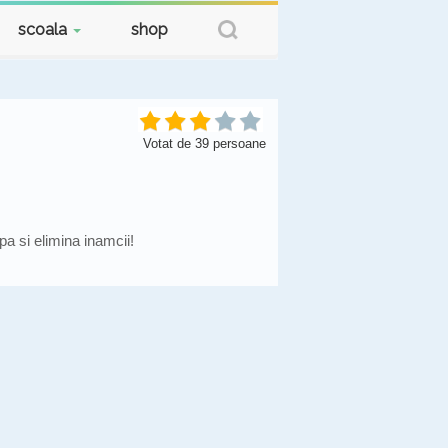
scoala
shop
Votat de
39
persoane
a si elimina inamcii!