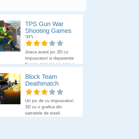
TPS Gun War
Shooting Games
3D
Joaca acest joc 3D cu
impuscaturi si depaseste
fiecare misiune pe care o
primesti.
Block Team
Deathmatch
Un joc de cu impuscaturi
3D cu o grafica din
patratele de pixeli.
Putem alege modul
echipa 4v4, modul
individual sau modul
lunetist.