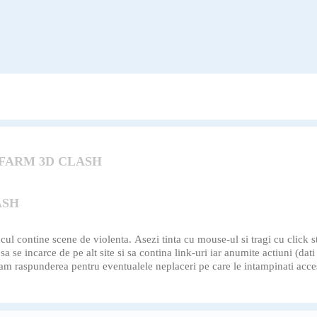
 FARM 3D CLASH
ASH
ul contine scene de violenta. Asezi tinta cu mouse-ul si tragi cu click
sa se incarce de pe alt site si sa contina link-uri iar anumite actiuni (dat
mam raspunderea pentru eventualele neplaceri pe care le intampinati acces