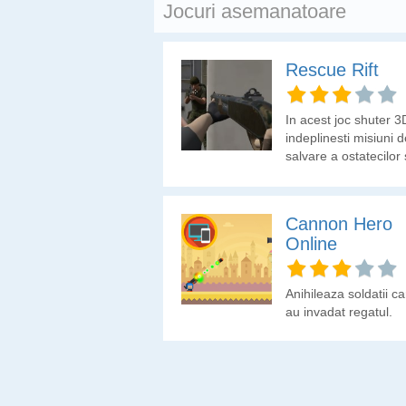
Jocuri asemanatoare
Rescue Rift
In acest joc shuter 3
indeplinesti misiuni d
salvare a ostatecilor 
de anihilare a terorist
Cannon Hero
Online
Anihileaza soldatii ca
au invadat regatul.