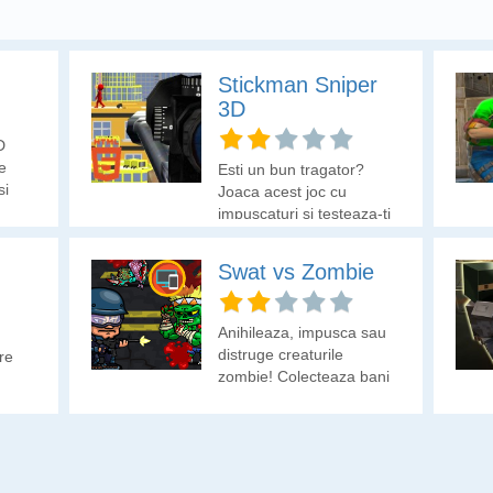
Stickman Sniper
3D
D
e
Esti un bun tragator?
si
Joaca acest joc cu
ilor.
impuscaturi si testeaza-ti
indemanarea pe
stickmani.
Swat vs Zombie
Anihileaza, impusca sau
distruge creaturile
re
zombie! Colecteaza bani
cu care sa deblochezi
arme.