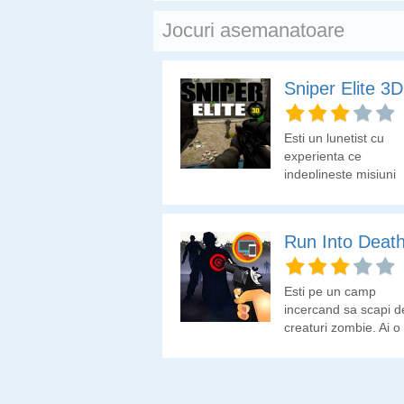
Jocuri asemanatoare
Sniper Elite 3D
Esti un lunetist cu
experienta ce
indeplineste misiuni
speciale.
Run Into Deat
Esti pe un camp
incercand sa scapi d
creaturi zombie. Ai o
arma si multe
incarcatoare. Elimina
mai multi zombii