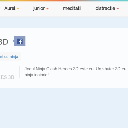
Aurel
junior
meditatii
distractie
 3D
uri cu ninja
Jocul Ninja Clash Heroes 3D este cu: Un shuter 3D cu lupt
ninja inaimici!
ES 3D