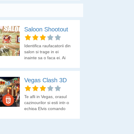
Saloon Shootout
Identifica raufacatorii din
salon si trage in ei
inainte sa o faca ei. Ai
grija sa nu tragi in
nevinovati, altfel vei
pierde din vieti.
Vegas Clash 3D
Te afli in Vegas, orasul
cazinourilor si esti intr-o
echipa Elvis comando
care trebuie sa anihileze
alte echipe de spargatori
care jefuiesc cazinourile.