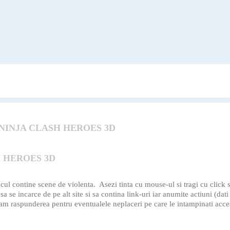
NINJA CLASH HEROES 3D
H HEROES 3D
cul contine scene de violenta. Asezi tinta cu mouse-ul si tragi cu clic
sa se incarce de pe alt site si sa contina link-uri iar anumite actiuni (dat
mam raspunderea pentru eventualele neplaceri pe care le intampinati acces