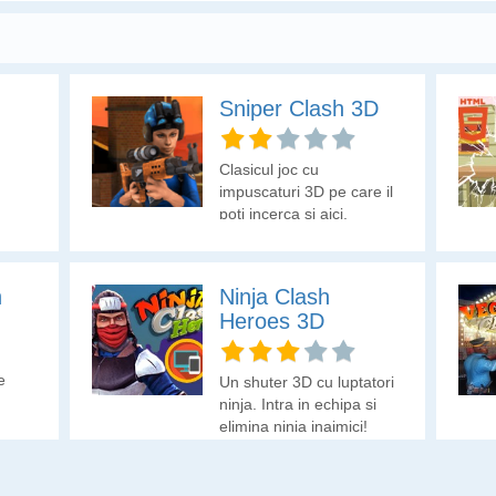
Sniper Clash 3D
Clasicul joc cu
impuscaturi 3D pe care il
poti incerca si aici.
h
Ninja Clash
Heroes 3D
e
Un shuter 3D cu luptatori
ninja. Intra in echipa si
elimina ninja inaimici!
 cat