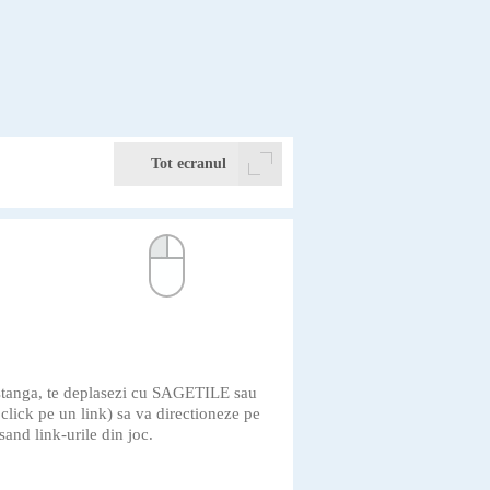
Tot ecranul
k stanga, te deplasezi cu SAGETILE sau
i click pe un link) sa va directioneze pe
and link-urile din joc.