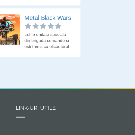
de anihilare a teroristilor.
Metal Black Wars
Esti o unitate speciala
din brigada comando si
esti trimis cu elicopterul
pe campul de lupta al
inamicilor. Anihileaza
soldatii inamici si
parcurge traseul pana la
indeplinirea misiunii.
LINK-URI UTILE: