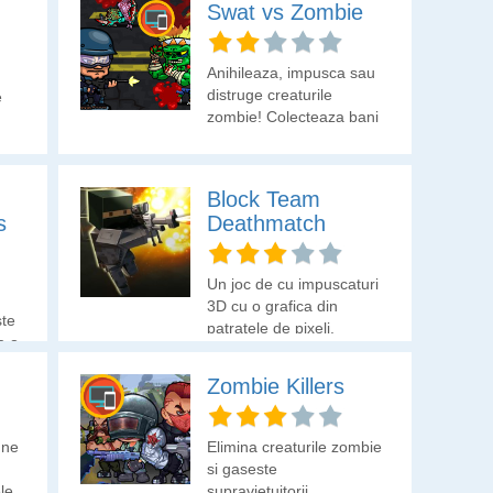
Swat vs Zombie
Anihileaza, impusca sau
distruge creaturile
e
zombie! Colecteaza bani
cu care sa deblochezi
arme.
Block Team
s
Deathmatch
Un joc de cu impuscaturi
3D cu o grafica din
ste
patratele de pixeli.
e o
Putem alege modul
echipa 4v4, modul
Zombie Killers
individual sau modul
lunetist.
une
Elimina creaturile zombie
si gaseste
ele
supravietuitorii.