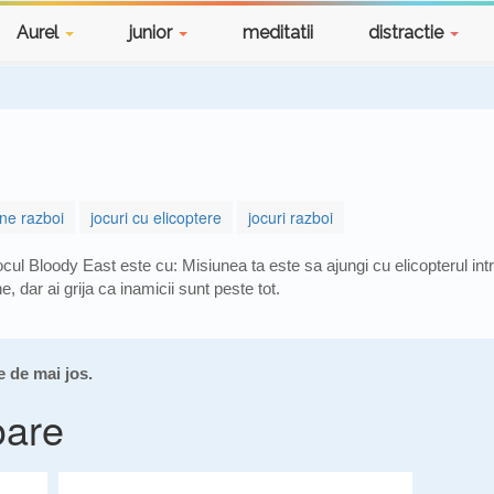
Aurel
junior
meditatii
distractie
une razboi
jocuri cu elicoptere
jocuri razboi
cul Bloody East este cu: Misiunea ta este sa ajungi cu elicopterul in
ne, dar ai grija ca inamicii sunt peste tot.
e de mai jos.
oare