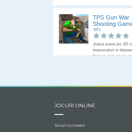
instructiunile primite 
indeplineste misiune
TPS Gun War
Shooting Gam
3D
Joaca acest joc 3D c
impuscaturi si depas
fiecare misiune pe c
primesti.
JOCURI ONLINE
Jocuri cu masini