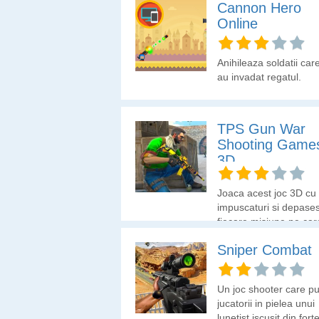
Cannon Hero
Online
Anihileaza soldatii car
au invadat regatul.
TPS Gun War
Shooting Game
3D
Joaca acest joc 3D cu
impuscaturi si depase
fiecare misiune pe car
primesti.
Sniper Combat
Un joc shooter care p
jucatorii in pielea unui
lunetist iscusit din fort