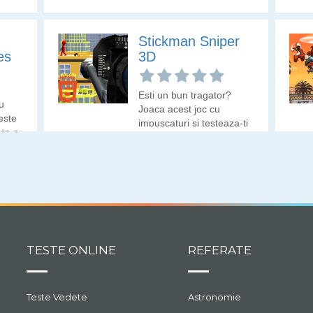
si
a!
Stickman Sniper
es
3D
Esti un bun tragator?
u
Joaca acest joc cu
este
impuscaturi si testeaza-ti
are o
indemanarea pe
stickmani.
TESTE ONLINE
REFERATE
Teste Vedete
Astronomie