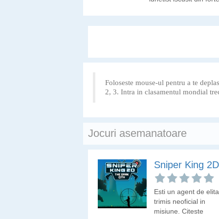
speciale. In acest joc v
avea de indeplinit difer
misiuni,
Foloseste mouse-ul pentru a te deplasa
2, 3. Intra in clasamentul mondial tre
Jocuri asemanatoare
Sniper King 2D
Esti un agent de elita
trimis neoficial in
misiune. Citeste