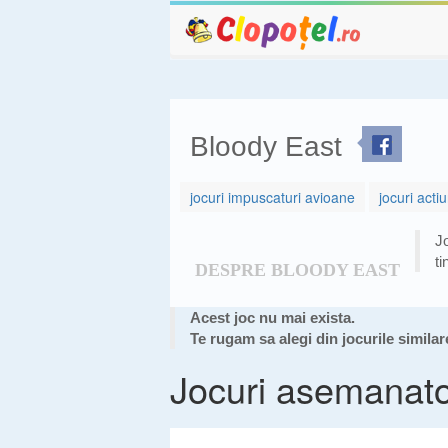
Bloody East
jocuri impuscaturi avioane
jocuri acti
Jo
ti
DESPRE BLOODY EAST
Acest joc nu mai exista.
Te rugam sa alegi din jocurile similar
Jocuri asemanat