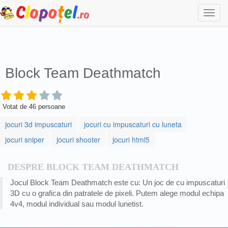
Togg
navi
Block Team Deathmatch
Votat de
46
persoane
jocuri 3d impuscaturi
jocuri cu impuscaturi cu luneta
jocuri sniper
jocuri shooter
jocuri html5
DESPRE BLOCK TEAM DEATHMATCH
Jocul Block Team Deathmatch este cu: Un joc de cu impuscaturi
3D cu o grafica din patratele de pixeli. Putem alege modul echipa
4v4, modul individual sau modul lunetist.