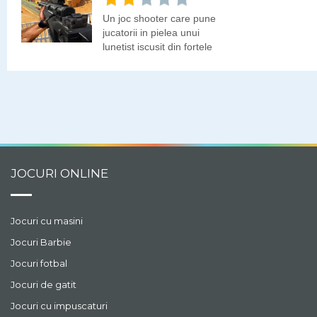
Un joc shooter care pune
jucatorii in pielea unui
lunetist iscusit din fortele
speciale. In acest joc vei
avea de indeplinit diferite
misiuni,
JOCURI ONLINE
Jocuri cu masini
Jocuri Barbie
Jocuri fotbal
Jocuri de gatit
Jocuri cu impuscaturi