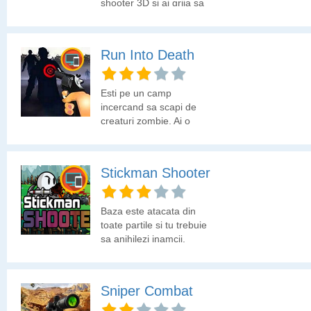
shooter 3D si ai grija sa
nu fii impuscat!
Run Into Death
Esti pe un camp
incercand sa scapi de
creaturi zombie. Ai o
arma si multe
incarcatoare. Elimina cat
mai multi zombii
Stickman Shooter
Baza este atacata din
toate partile si tu trebuie
sa anihilezi inamcii.
Sniper Combat