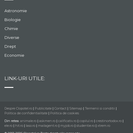
Astronomie
Biologie
Chimie
Diverse
Drept
Economie
LINK-URI UTILE:
Despre Clopotel.ro
|
Publicitate
|
Contact
|
Sitemap
|
Termenii si conditii
|
Politica de confidentialitate
|
Politica de cookies
Din retea:
animale.ro
|
askmen.ro
|
calificativ.ro
|
copilul.ro
|
crestinortodox.ro
|
ele.ro
|
hit.ro
|
laso.ro
|
mailagent.ro
|
myjob.ro
|
studentie.ro
|
xtrem.ro