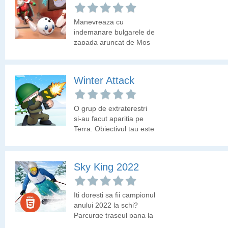
Senzatii tari 3D cu sania
pe derdelus!
Manevreaza cu
indemanare bulgarele de
zapada aruncat de Mos
Craciun si parcurge un
traseu cat mai lung.
Winter Attack
O grup de extraterestri
si-au facut aparitia pe
Terra. Obiectivul tau este
sa elimini acesti
extraterestri.
Sky King 2022
Iti doresti sa fii campionul
anului 2022 la schi?
Parcurge traseul pana la
final evitand obstacolele