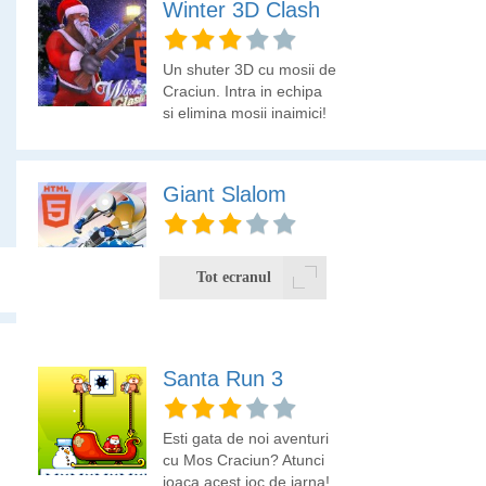
Winter 3D Clash
Un shuter 3D cu mosii de
Craciun. Intra in echipa
si elimina mosii inaimici!
Giant Slalom
Iti place sa schiezi? Afla
in acest joc daca iti place
Tot ecranul
sa schiezi virtual!
Foloseste SAGETILE pentru a te deplasa si tine apasat pe
Santa Run 3
butonul stanga mouse ca sa fixezi directia si forta de
aruncare al bulgarelui de zapada. Eliberezi butonul cand vrei
sa arunci cu bulgarele de zapada.
Esti gata de noi aventuri
cu Mos Craciun? Atunci
joaca acest joc de iarna!