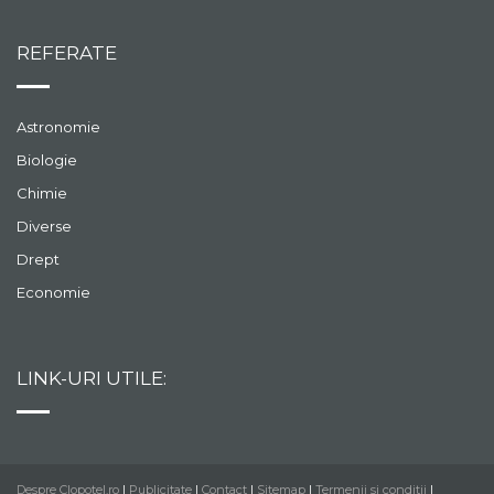
REFERATE
Astronomie
Biologie
Chimie
Diverse
Drept
Economie
LINK-URI UTILE:
Despre Clopotel.ro
|
Publicitate
|
Contact
|
Sitemap
|
Termenii si conditii
|