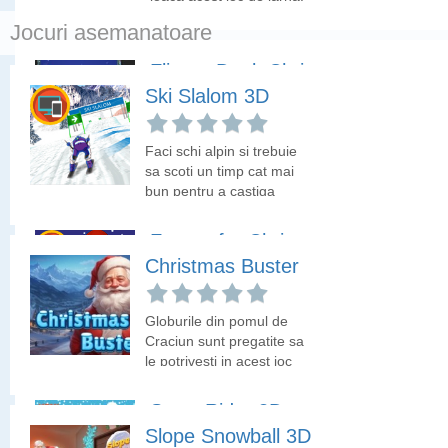
Jocuri asemanatoare
Flipper Dunk Christmas
Ski Slalom 3D
Joaca baschet cu globul
de Craciun!
Faci schi alpin si trebuie
sa scoti un timp cat mai
bun pentru a castiga
medalia de aur. Cu banii
castigati cumpara
Frozen for Christmas
upgrade!
Christmas Buster
Mos Craciun trebuie sa
inghete elfii care i-au
Globurile din pomul de
furat cadourile. Ajuta-l sa
Craciun sunt pregatite sa
ia codourile de la elfi.
le potrivesti in acest joc
de iarna.
Snow Rider 3D
Slope Snowball 3D