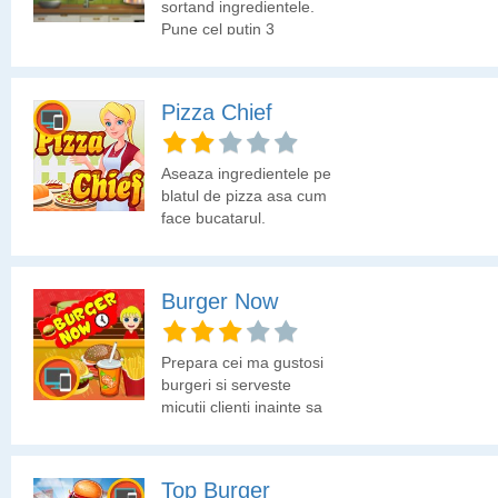
sortand ingredientele.
Pune cel putin 3
ingrediente identice intr-
un cilindru de sticla
pentru a fi adaugate in
Pizza Chief
recipientul de gatit.
Aseaza ingredientele pe
blatul de pizza asa cum
face bucatarul.
Burger Now
Prepara cei ma gustosi
burgeri si serveste
micutii clienti inainte sa
isi piarda rabdarea.
Top Burger