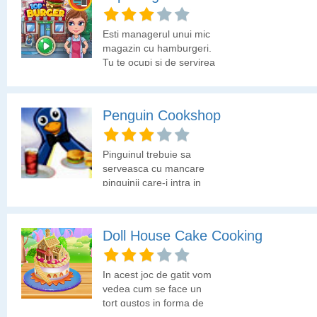
Esti managerul unui mic
magazin cu hamburgeri.
Tu te ocupi si de servirea
clientilor. Trebuie sa le
faci hamburgerii asa cum
isi doresc si sa-i servesti
Penguin Cookshop
cat mai repede. Crezi ca
poti?
Pinguinul trebuie sa
serveasca cu mancare
pinguinii care-i intra in
restaurant. Colecteaza la
timp suma de care ai
nevoie pentru a trece la
Doll House Cake Cooking
urmatorul nivel si apoi
cumpara upgrade ca sa
te misti mai repede.
In acest joc de gatit vom
vedea cum se face un
tort gustos in forma de