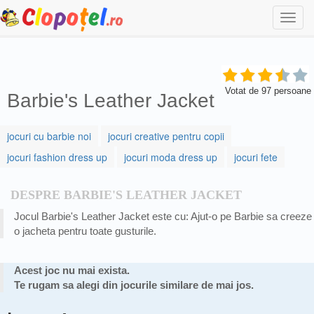
Togg
navi
Votat de
97
persoane
Barbie's Leather Jacket
jocuri cu barbie noi
jocuri creative pentru copii
jocuri fashion dress up
jocuri moda dress up
jocuri fete
DESPRE BARBIE'S LEATHER JACKET
Jocul Barbie's Leather Jacket este cu: Ajut-o pe Barbie sa creeze
o jacheta pentru toate gusturile.
Acest joc nu mai exista.
Te rugam sa alegi din jocurile similare de mai jos.