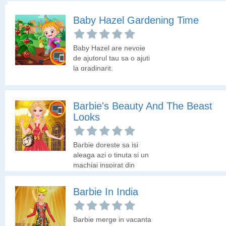
machiajul si tinuta
camera. Esti gata sa o
perfecta!
ajuti in alegerea tinutei si
Barbie's Instagram Life
Baby Hazel Gardening Time
a decorului in camera?
Barbie foloseste
Baby Hazel are nevoie
Instagram. Are un profil
de ajutorul tau sa o ajuti
pe care doreste sa-l
la gradinarit.
actualizeze prin trei
postari, doua postari cu
tinutele purtate de ea la
Barbie's Beauty And The Beast
diferite evenimente si o
postare cu machiajul
Looks
folosit. Hai sa o ajutam
sa faca cele mai bune
Barbie doreste sa isi
alegeri pentru Instagram!
aleaga azi o tinuta si un
machiaj inspirat din
povstea "Frumoasa si
bestia". Ce zici, o ajuti sa
Barbie In India
arate ca un personaj de
poveste?
Barbie merge in vacanta