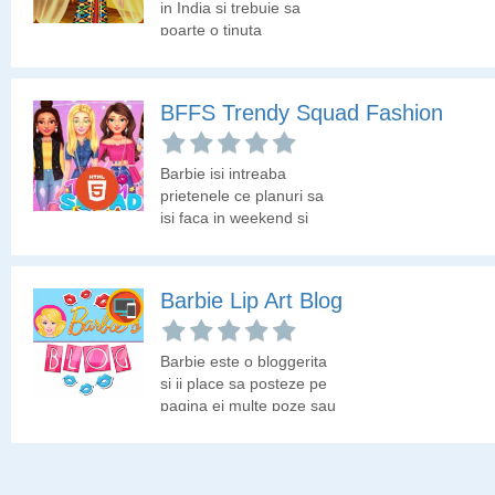
in India si trebuie sa
poarte o tinuta
traditionala. Hai sa o
ajutam sa isi aleaga
hainutele perfecte.
BFFS Trendy Squad Fashion
Barbie isi intreaba
prietenele ce planuri sa
isi faca in weekend si
impreuna stabilesc sa
mearga la un eveniment
al modei. Ajuta-le sa se
Barbie Lip Art Blog
pregateasca asa cum o
cere un astfel de
eveniment!
Barbie este o bloggerita
si ii place sa posteze pe
pagina ei multe poze sau
clipuri cu ceea ce face
legat de moda. Hai sa
vedem ce ar putea azi sa
posteze pe blogul sau!