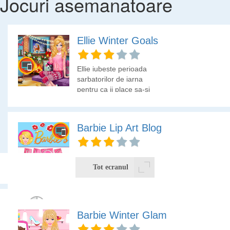
Jocuri asemanatoare
Ellie Winter Goals
Ellie iubeste perioada
sarbatorilor de iarna
pentru ca ii place sa-si
decoreze camera si sa
se imbrace special
pentru Craciun. Hai sa o
Barbie Lip Art Blog
ajutam pe Ellie sa faca
cele mai bune alegeri.
Barbie este o bloggerita
si ii place sa posteze pe
Tot ecranul
pagina ei multe poze sau
clipuri cu ceea ce face
legat de moda. Hai sa
vedem ce ar putea azi sa
Barbie Winter Glam
posteze pe blogul sau!