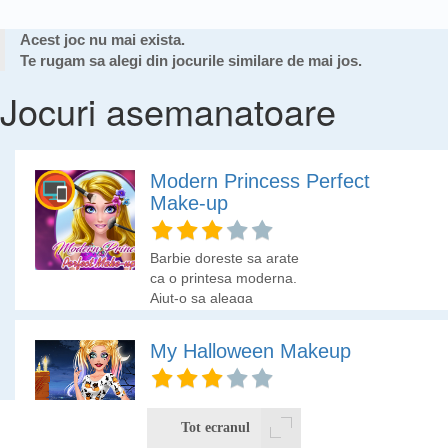
Acest joc nu mai exista.
Te rugam sa alegi din jocurile similare de mai jos.
Jocuri asemanatoare
Modern Princess Perfect
Make-up
Barbie doreste sa arate
ca o printesa moderna.
Ajut-o sa aleaga
machiajul si tinuta
perfecta!
My Halloween Makeup
Barbie se pregateste de
Halloween. Esti gata sa o
Tot ecranul
ajuti?