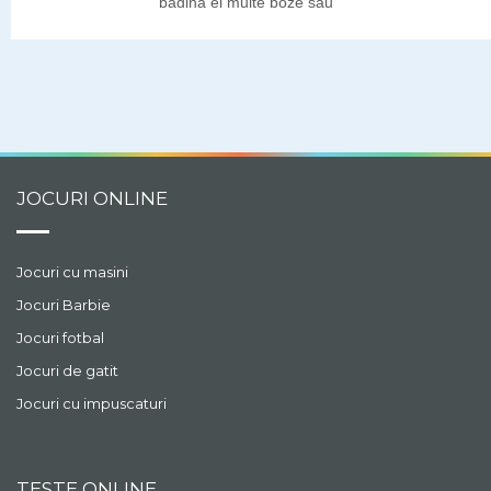
pagina ei multe poze sau
clipuri cu ceea ce face
legat de moda. Hai sa
vedem ce ar putea azi sa
posteze pe blogul sau!
JOCURI ONLINE
Jocuri cu masini
Jocuri Barbie
Jocuri fotbal
Jocuri de gatit
Jocuri cu impuscaturi
TESTE ONLINE