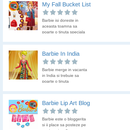
un look nou si o tinuta de
My Fall Bucket List
primavara.
Barbie isi doreste in
aceasta toamna sa
poarte o tinuta speciala
si sa isi decoreze
camera. Esti gata sa o
ajuti in alegerea tinutei si
Barbie In India
a decorului in camera?
Barbie merge in vacanta
in India si trebuie sa
poarte o tinuta
traditionala. Hai sa o
ajutam sa isi aleaga
hainutele perfecte.
Barbie Lip Art Blog
Barbie este o bloggerita
si ii place sa posteze pe