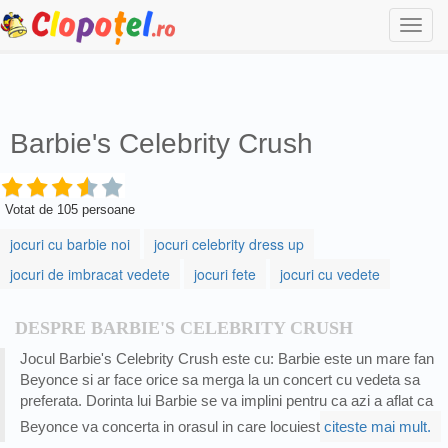
Togg
navi
Barbie's Celebrity Crush
Votat de
105
persoane
jocuri cu barbie noi
jocuri celebrity dress up
jocuri de imbracat vedete
jocuri fete
jocuri cu vedete
DESPRE BARBIE'S CELEBRITY CRUSH
Jocul Barbie's Celebrity Crush este cu: Barbie este un mare fan
Beyonce si ar face orice sa merga la un concert cu vedeta sa
preferata. Dorinta lui Barbie se va implini pentru ca azi a aflat ca
Beyonce va concerta in orasul in care locuiest
citeste mai mult.