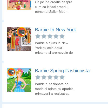
Un joc de creatie despre
Barbie foloseste
cum sa iti faci propriul
Instagram. Are un profil
personaj Sailor Moon.
pe care doreste sa-l
Hai sa vedem cum ne
actualizeze prin trei
place Sailor Moon!
postari, doua postari cu
Barbie In New York
tinutele purtate de ea la
BFFS Trendy Squad Fashion
diferite evenimente si o
postare cu machiajul
Barbie a ajuns la New
folosit. Hai sa o ajutam
Barbie isi intreaba
York cu cele doua
sa faca cele mai bune
prietenele ce planuri sa
prietene si are nevoie de
alegeri pentru Instagram!
isi faca in weekend si
ajutorul tau in legatura
impreuna stabilesc sa
cu tinuta.
mearga la un eveniment
Barbie Spring Fashionista
al modei. Ajuta-le sa se
pregateasca asa cum o
cere un astfel de
Barbie e pasionata de
eveniment!
moda si odata cu aparitia
primaverii a realizat ca
trebuie sa-si schimbe
tinuta. Hai sa-i alegem