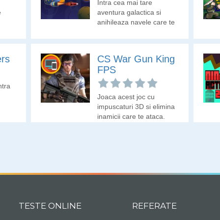
Intra cea mai tare
e
aventura galactica si
anihileaza navele care te
ataca.
ers
CS War Gun King
FPS
ntra
Joaca acest joc cu
impuscaturi 3D si elimina
inamicii care te ataca.
TESTE ONLINE
REFERATE