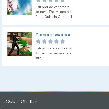
Esti pilot de vanatoare
pe nava The Milano a lui
Peter Quill din Gardienii
Galaxiei. Hai sa eliminam
niste drone trimise de
rasa Sovereign!
Samurai Warrior
Esti un mare samurai si
iti invingi adversarii fara
mila.
JOCURI ONLINE