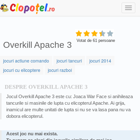
Togg
navi
Votat de
61
persoane
Overkill Apache 3
jocuri actiune comando
jocuri tancuri
jocuri 2014
jocuri cu elicoptere
jocuri razboi
DESPRE OVERKILL APACHE 3
Jocul Overkill Apache 3 este cu: Joaca War Face si anihileaza
tancurile si masinile de lupta cu elicopterul Apache. Ai grija,
inamicul are multe unitati de lupta si nu se va lasa pana nu va
dobora elicopterul.
Acest joc nu mai exista.