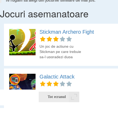
Te rugam sa alegi din jocurile similare de mai jos.
Jocuri asemanatoare
Stickman Archero Fight
Un joc de actiune cu
Stickman pe care trebuie
sa-l upgradezi dupa
fiecare nivel pentru a
deveni din ce in ce mai
puternic.
Galactic Attack
Intra cea mai tare
aventura galactica si
Tot ecranul
anihileaza navele care te
ataca.