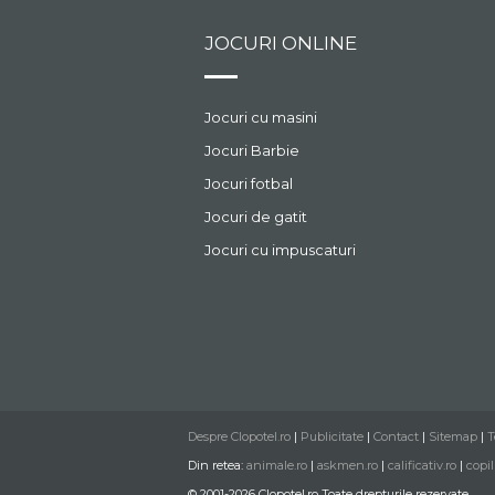
JOCURI ONLINE
Jocuri cu masini
Jocuri Barbie
Jocuri fotbal
Jocuri de gatit
Jocuri cu impuscaturi
Despre Clopotel.ro
|
Publicitate
|
Contact
|
Sitemap
|
T
Din retea:
animale.ro
|
askmen.ro
|
calificativ.ro
|
copil
© 2001-2026 Clopotel.ro Toate drepturile rezervate.