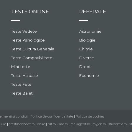
TESTE ONLINE
REFERATE
Teste Vedete
Astronomie
Teste Psihologice
Biologie
Teste Cultura Generala
Chimie
Teste Compatibilitate
Diverse
Mini-teste
Drept
Teste Haioase
Economie
Teste Fete
Teste Baieti
ermenii si conditii
|
Politica de confidentialitate
|
Politica de cookies
ul.ro
|
crestinortodox.ro
|
ele.ro
|
hit.ro
|
laso.ro
|
mailagent.ro
|
myjob.ro
|
studentie.ro
|
x