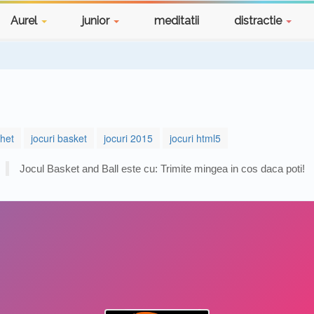
Aurel
junior
meditatii
distractie
chet
jocuri basket
jocuri 2015
jocuri html5
Jocul Basket and Ball este cu: Trimite mingea in cos daca poti!