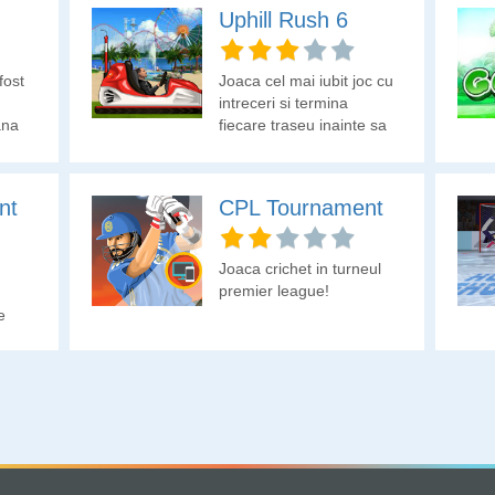
Uphill Rush 6
fost
Joaca cel mai iubit joc cu
intreceri si termina
ana
fiecare traseu inainte sa
.
expire timpul. Colecteaza
 o
banutii si executa
acrobatii pentru a face
nt
CPL Tournament
i, 32
un scor mare.
le
Joaca crichet in turneul
premier league!
e