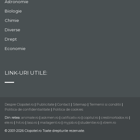
Astronomie
Biologie
Chimie
Diverse
Drept
Economie
LINK-URI UTILE:
Despre Clopotel.ro
|
Publicitate
|
Contact
|
Sitemap
|
Termenii si conditii
|
Politica de confidentialitate
|
Politica de cookies
Din retea:
animale.ro
|
askmen.ro
|
calificativ.ro
|
copilul.ro
|
crestinortodox.ro
|
ele.ro
|
hit.ro
|
laso.ro
|
mailagent.ro
|
myjob.ro
|
studentie.ro
|
xtrem.ro
© 2001-2026 Clopotel.ro Toate drepturile rezervate.