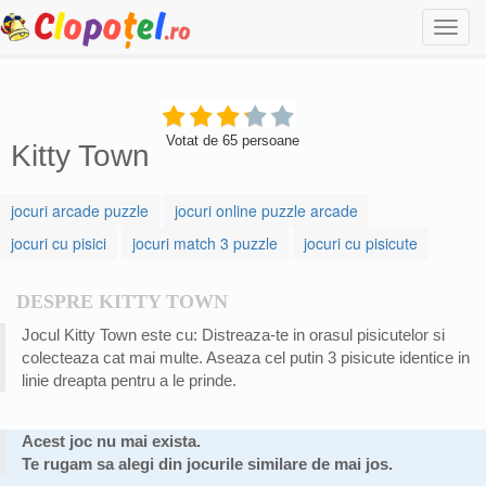
Togg
navi
Votat de
65
persoane
Kitty Town
jocuri arcade puzzle
jocuri online puzzle arcade
jocuri cu pisici
jocuri match 3 puzzle
jocuri cu pisicute
DESPRE KITTY TOWN
Jocul Kitty Town este cu: Distreaza-te in orasul pisicutelor si
colecteaza cat mai multe. Aseaza cel putin 3 pisicute identice in
linie dreapta pentru a le prinde.
Acest joc nu mai exista.
Te rugam sa alegi din jocurile similare de mai jos.