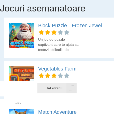
Jocuri asemanatoare
Block Puzzle - Frozen Jewel
Un joc de puzzle
captivant care te ajuta sa
testezi abilitatile de
logica. Este o combinatie
intre stilurile de joc Tetris
si Jewels.
Vegetables Farm
Colecteaza toate
legumele de la ferma,
Tot ecranul
dar ai grija ca nu pot fi
colectate decat daca
sunt trei legume identice
una langa alta. Ai grija sa
Match Adventure
colectezi toate legumele,