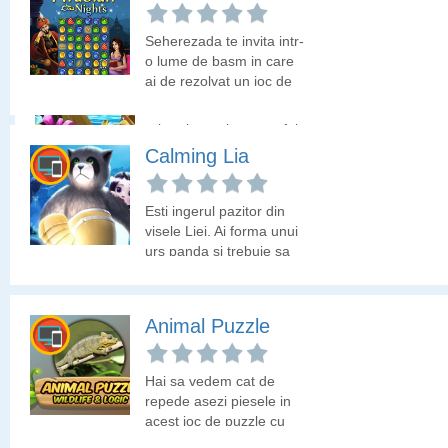
de lupta al armatei din
Evul Mediu.
Seherezada te invita intr-
Jewel Rush
o lume de basm in care
ai de rezolvat un joc de
puzzle cu multe piese
Schimba intre ele
colorate. Colecteaza
pietrele pretioase astfel
bucatile din obiectul
incat sa ai in linie trei
Calming Lia
magic ca sa termini
diamante identice.
nivelul.
Esti ingerul pazitor din
visele Liei. Ai forma unui
urs panda si trebuie sa
invingi cosmarul din visul
Liei. Se recomanda sa
fie jucat in optiunea TOT
Animal Puzzle
ECRANUL de mai jos.
Hai sa vedem cat de
repede asezi piesele in
acest joc de puzzle cu
animale.