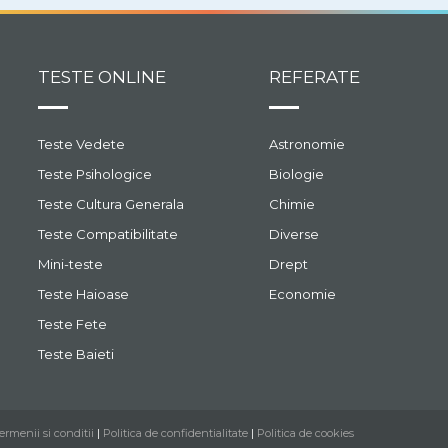
TESTE ONLINE
REFERATE
Teste Vedete
Astronomie
Teste Psihologice
Biologie
Teste Cultura Generala
Chimie
Teste Compatibilitate
Diverse
Mini-teste
Drept
Teste Haioase
Economie
Teste Fete
Teste Baieti
ermenii si conditii
|
Politica de confidentialitate
|
Politica de cookies