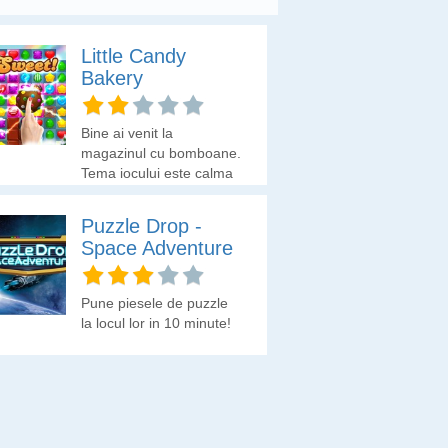
Little Candy
Bakery
Bine ai venit la
magazinul cu bomboane.
Tema jocului este calma
si distractiva. Jucatorii
pot folosi power-up-uri
Puzzle Drop -
pentru a colecta mai
Space Adventure
multe bomboane. Poti
sa-ti provoci prietenii si
sa vezi cine poate obtine
Pune piesele de puzzle
un scor mai mare.
la locul lor in 10 minute!