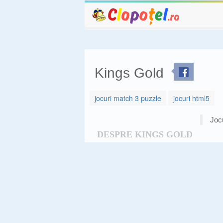
Kings Gold
jocuri match 3 puzzle
jocuri html5
Jocu
DESPRE KINGS GOLD