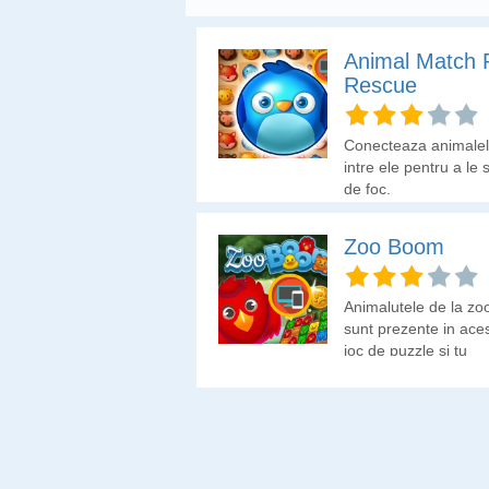
Animal Match 
Rescue
Conecteaza animale
intre ele pentru a le 
de foc.
Zoo Boom
Animalutele de la zo
sunt prezente in ace
joc de puzzle si tu
trebuie sa colectezi. 
grija, doar anumite
animale trebuie sa
colectezi.