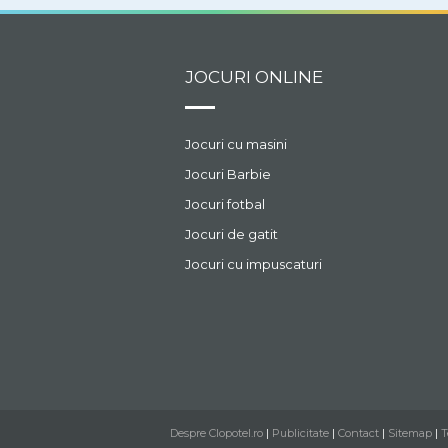
JOCURI ONLINE
Jocuri cu masini
Jocuri Barbie
Jocuri fotbal
Jocuri de gatit
Jocuri cu impuscaturi
Despre Clopotel.ro
|
Publicitate
|
Contact
|
Sitemap
|
T