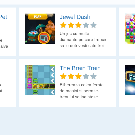
Pet
Jewel Dash
Un joc cu multe
diamante pe care trebuie
le
sa le potrivesti cate trei
salva
cel putin ca sa le poti
colecta.
The Brain Train
o
Elibereaza calea ferata
st
de masini si permite-i
trenului sa inainteze.
Ai