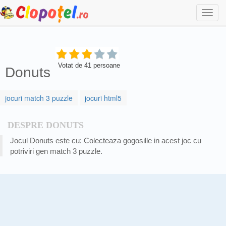
Togg
navi
Votat de
41
persoane
Donuts
jocuri match 3 puzzle
jocuri html5
DESPRE DONUTS
Jocul Donuts este cu: Colecteaza gogosille in acest joc cu
potriviri gen match 3 puzzle.