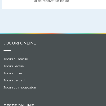
ai de rezolvat un joc de
puzzle cu multe piese
colorate. Colecteaza
bucatile din obiectul
magic ca sa termini
nivelul.
JOCURI ONLINE
Jocuri cu masini
Jocuri Barbie
Jocuri fotbal
Jocuri de gatit
Jocuri cu impuscaturi
TESTE ONLINE