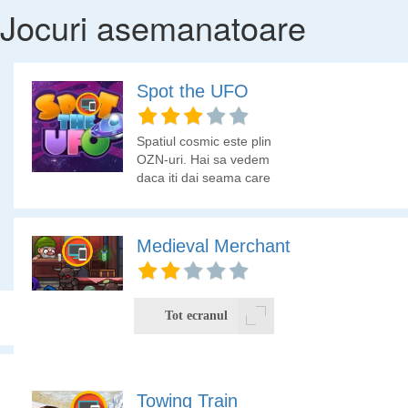
Jocuri asemanatoare
Spot the UFO
Spatiul cosmic este plin
OZN-uri. Hai sa vedem
daca iti dai seama care
este cel mai nou OZN
aparut pe cerul instelat.
Medieval Merchant
Esti un comerciant
medieval ce vinde la
Tot ecranul
licitatie o potiune
miraculoasa. Gaseste
clientul ce iti ofera cel
mai bun pret pe acea
Foloseste sagetile pentru a te deplasa si sageta SUS pentru a
Towing Train
potiune. Hai sa vedem