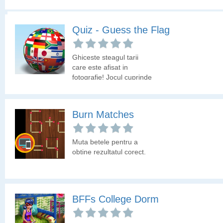
Horse Care and Riding
Quiz - Guess the Flag
Ingrijeste caii de la
Ghiceste steagul tarii
ferma!
care este afisat in
fotografie! Jocul cuprinde
peste 200 de steaguri
ale diferitelor tari ale
lumii.
Burn Matches
Muta betele pentru a
obtine rezultatul corect.
BFFs College Dorm