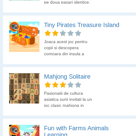
pe doua pasari identice,
ca sa le faci sa-si ia
zborul.
Tiny Pirates Treasure Island
Joaca acest joc pentru
copii si descopera
comoara din insula a
piratilor. Obiectivul tau
este sa gasesti obiectele
ce te ajuta in aventura,
Mahjong Solitaire
sa descoperi toate
animalele din ocean, sa
colectezi cat mai multe
Pasionatii de cultura
chei de pe fundul
asiatica sunt invitati la un
oceanului si sa
joc clasic mahjong in
asamblezi comoara.
care poti sa identifici
usor piesele libere ce pot
fi eliminate.
Fun with Farms Animals
Learning