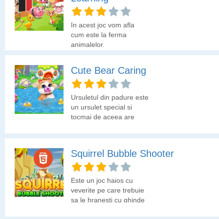
In acest joc vom afla
cum este la ferma
animalelor.
Cute Bear Caring
Ursuletul din padure este
un ursulet special si
tocmai de aceea are
nevoie de tine sa-l
ingrijesti si sa-l pregatesti
pentru un eveniment
Squirrel Bubble Shooter
deosebit. Trebuie sa te
joci cu el, sa-l speli si sa-i
alegi o tinuta pentru
Este un joc haios cu
concertul pe care il va
veverite pe care trebuie
sustine in fata celorlalte
sa le hranesti cu ghinde
animale din padure.
din bulele pe care le vei