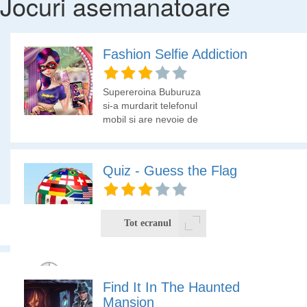
Jocuri asemanatoare
Fashion Selfie Addiction
Supereroina Buburuza
si-a murdarit telefonul
mobil si are nevoie de
ajutor.
Quiz - Guess the Flag
Ghiceste steagul tarii
care este afisat in
Tot ecranul
fotografie! Jocul cuprinde
peste 200 de steaguri
ale diferitelor tari ale
lumii.
Find It In The Haunted
Mansion