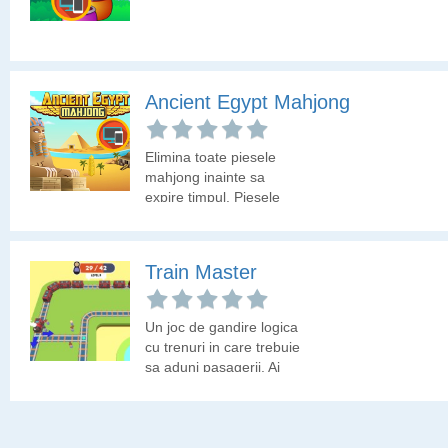
Ancient Egypt Mahjong
Elimina toate piesele
mahjong inainte sa
expire timpul. Piesele
libere sunt deschise la
culoare!
Train Master
Un joc de gandire logica
cu trenuri in care trebuie
sa aduni pasagerii. Ai
grija ce directie alegi, ca
poti intra in vagoanele
care sunt la urma!