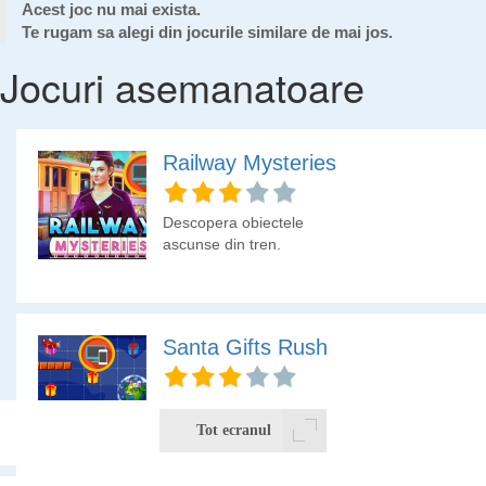
Acest joc nu mai exista.
Te rugam sa alegi din jocurile similare de mai jos.
Jocuri asemanatoare
Railway Mysteries
Descopera obiectele
ascunse din tren.
Santa Gifts Rush
Mos Craciun colecteaza
cu un avion special
Tot ecranul
cadourile din spatiul
cosmic si apoi le trimite