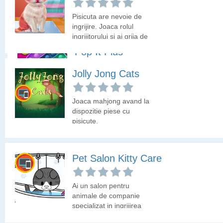
aeroport sa isi
achizitioneze biletele si
Pisicuta are nevoie de
sa se imbarce in avion.
ingrijire. Joaca rolul
ingrijitorului si ai grija de
pisicuta iar apoi alege-i o
Pop It Plus
tinuta.
Jolly Jong Cats
Joaca-te cu pop it-ul intr-
un mod ingenios! Unele
bule ascund un tip de
Joaca mahjong avand la
minge pe care trebuie sa
dispozitie piese cu
o trimiti jos catre
pisicute.
perechea ei.
Pet Salon Kitty Care
Ai un salon pentru
animale de companie
specializat in ingrijirea
pisicilor. Azi sunt multi