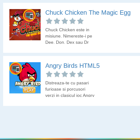
clienti care asteapta in
salon, asa ca utilizeaza
Chuck Chicken The Magic Egg
computerul de la
receptie pentru a vedea
toate programarile.
Chuck Chicken este in
misiune. Nimereste-i pe
Dee, Don, Dex sau Dr
Mingo. Colecteaza ouale
magice pentru a-l
transforma pe Chuck
Angry Birds HTML5
Chicken intr-un adevarat
supererou.
Distreaza-te cu pasari
furioase si porcusori
verzi in clasicul joc Angry
Birds!