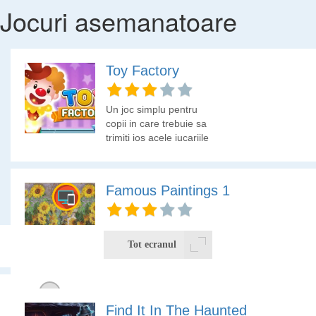
Jocuri asemanatoare
Toy Factory
Un joc simplu pentru
copii in care trebuie sa
trimiti jos acele jucariile
care stau pe cutii.
Famous Paintings 1
Gaseste diferentele din
picturile celebre.
Tot ecranul
Find It In The Haunted