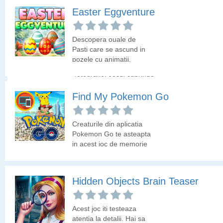
cum stai cu spiritul de
Easter Eggventure
observatie!
Quiz - Guess the Flag
Descopera ouale de
Pasti care se ascund in
Ghiceste steagul tarii
pozele cu animatii.
care este afisat in
fotografie! Jocul cuprinde
peste 200 de steaguri
ale diferitelor tari ale
Find My Pokemon Go
lumii.
Creaturile din aplicatia
Pokemon Go te asteapta
in acest joc de memorie
cu timp limitat. Hai sa
vedem daca elimini toate
cartile cu pokemoni la
Hidden Objects Brain Teaser
timp!
Acest joc iti testeaza
atentia la detalii. Hai sa