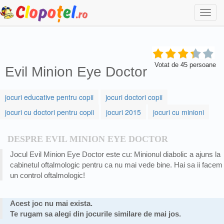
Togg
navi
Votat de
45
persoane
Evil Minion Eye Doctor
jocuri educative pentru copii
jocuri doctori copii
jocuri cu doctori pentru copii
jocuri 2015
jocuri cu minioni
DESPRE EVIL MINION EYE DOCTOR
Jocul Evil Minion Eye Doctor este cu: Minionul diabolic a ajuns la
cabinetul oftalmologic pentru ca nu mai vede bine. Hai sa ii facem
un control oftalmologic!
Acest joc nu mai exista.
Te rugam sa alegi din jocurile similare de mai jos.