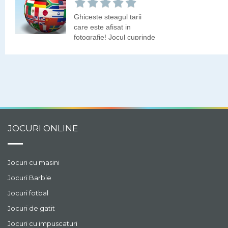
Ghiceste steagul tarii
care este afisat in
fotografie! Jocul cuprinde
peste 200 de steaguri
ale diferitelor tari ale
lumii.
JOCURI ONLINE
Jocuri cu masini
Jocuri Barbie
Jocuri fotbal
Jocuri de gatit
Jocuri cu impuscaturi