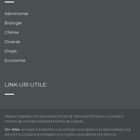
Astronomie
Biologie
Chimie
Diverse
Drept
Economie
LINK-URI UTILE:
Despre Clopotel.ro
|
Publicitate
|
Contact
|
Sitemap
|
Termenii si conditii
|
Politica de confidentialitate
|
Politica de cookies
Din retea:
animale.ro
|
askmen.ro
|
calificativ.ro
|
copilul.ro
|
crestinortodox.ro
|
ele.ro
|
hit.ro
|
laso.ro
|
mailagent.ro
|
myjob.ro
|
studentie.ro
|
xtrem.ro