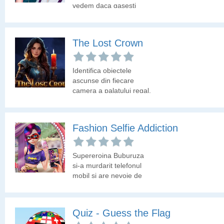
vedem daca gasesti
obiectele inainte sa
expire timpul!
The Lost Crown
Identifica obiectele
ascunse din fiecare
camera a palatului regal.
Fashion Selfie Addiction
Supereroina Buburuza
si-a murdarit telefonul
mobil si are nevoie de
ajutor.
Quiz - Guess the Flag