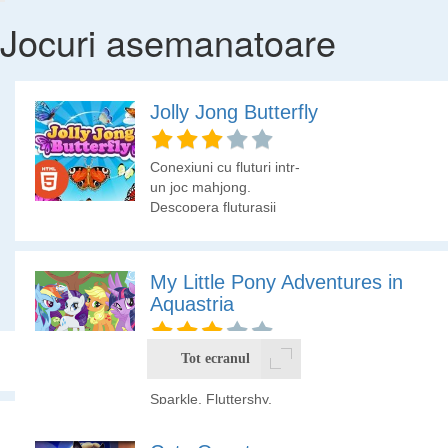
Jocuri asemanatoare
Jolly Jong Butterfly
Conexiuni cu fluturi intr-
un joc mahjong.
Descopera fluturasii
identici si selecteaza-i
pentru a le da drumul in
zbor!
My Little Pony Adventures in
Aquastria
Mergi in tinutul Aquastria
Tot ecranul
alaturi de Twilight
Sparkle, Fluttershy,
Pinkie Pie si ceilalti
prieteni. Alege pentru
Foloseste mouse-ul in acest joc si indeplineste cu indemanare