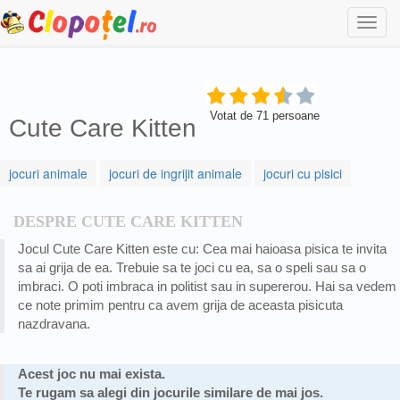
Togg
navi
Votat de
71
persoane
Cute Care Kitten
jocuri animale
jocuri de ingrijit animale
jocuri cu pisici
DESPRE CUTE CARE KITTEN
Jocul Cute Care Kitten este cu: Cea mai haioasa pisica te invita
sa ai grija de ea. Trebuie sa te joci cu ea, sa o speli sau sa o
imbraci. O poti imbraca in politist sau in supererou. Hai sa vedem
ce note primim pentru ca avem grija de aceasta pisicuta
nazdravana.
Acest joc nu mai exista.
Te rugam sa alegi din jocurile similare de mai jos.