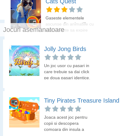
Cats Quest
micutii ponei tinuta
si rapiditate sarcinile incredintate.
Aquastria!
Gaseste elementele
ascunse din animatiile cu
Jocuri asemanatoare
pisici inainte sa expire
timpul. Hai sa vedem cat
timp iti ia!
Jolly Jong Birds
Train Master
Un joc usor cu pasari in
Un joc de gandire logica
care trebuie sa dai click
cu trenuri in care trebuie
pe doua pasari identice,
sa aduni pasagerii. Ai
ca sa le faci sa-si ia
grija ce directie alegi, ca
zborul.
poti intra in vagoanele
Tiny Pirates Treasure Island
care sunt la urma!
Conquerors of the Island
Joaca acest joc pentru
Joaca "Nu te supara
copii si descopera
frate!" in varianta
comoara din insula a
Warcraft si cucereste
piratilor. Obiectivul tau