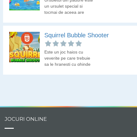
Ursuletul din padure este
un ursulet special si
tocmai de aceea are
nevoie de tine sa-l
ingrijesti si sa-l pregatesti
pentru un eveniment
Squirrel Bubble Shooter
deosebit. Trebuie sa te
joci cu el, sa-l speli si sa-i
alegi o tinuta pentru
Este un joc haios cu
concertul pe care il va
veverite pe care trebuie
sustine in fata celorlalte
sa le hranesti cu ghinde
animale din padure.
din bulele pe care le vei
sparge.
JOCURI ONLINE