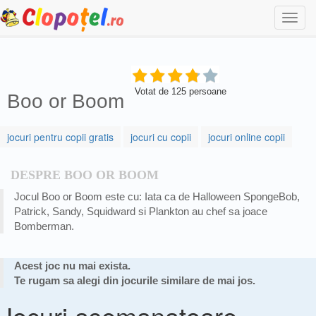
Togg
navi
Votat de
125
persoane
Boo or Boom
jocuri pentru copii gratis
jocuri cu copii
jocuri online copii
DESPRE BOO OR BOOM
Jocul Boo or Boom este cu: Iata ca de Halloween SpongeBob,
Patrick, Sandy, Squidward si Plankton au chef sa joace
Bomberman.
Acest joc nu mai exista.
Te rugam sa alegi din jocurile similare de mai jos.
Jocuri asemanatoare