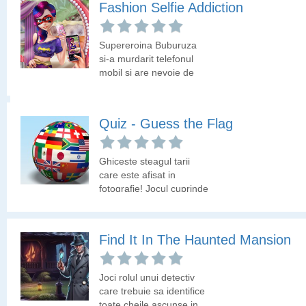
Fashion Selfie Addiction
sa colecteze toate
Ancient Egypt Mahjong
cadourile si sa le trimita
copiilor pe Pamant.
Supereroina Buburuza
Elimina toate piesele
si-a murdarit telefonul
mahjong inainte sa
mobil si are nevoie de
expire timpul. Piesele
ajutor.
libere sunt deschise la
culoare!
Quiz - Guess the Flag
Ghiceste steagul tarii
care este afisat in
fotografie! Jocul cuprinde
peste 200 de steaguri
ale diferitelor tari ale
lumii.
Find It In The Haunted Mansion
Joci rolul unui detectiv
care trebuie sa identifice
toate cheile ascunse in