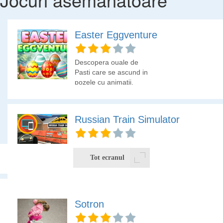
Easter Eggventure
Descopera ouale de
Pasti care se ascund in
pozele cu animatii.
Russian Train Simulator
Intra in rolul
conductorului de tren si
Tot ecranul
manevreaza trenul asa
cum numai un
profesionist poate sa o
faca.
Foloseste SAGETILE pentru a te deplasa si tasta SPACE
Sotron
pentru a da drumul la bomba.