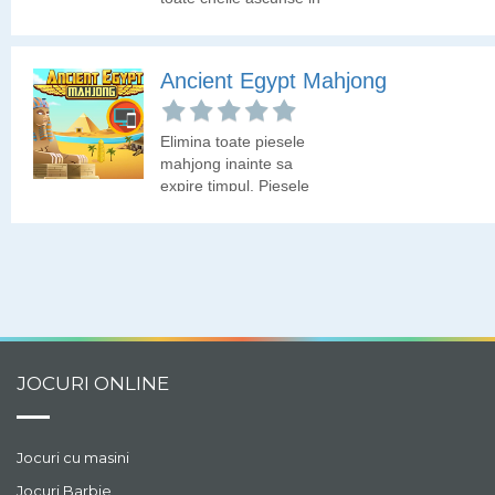
decor.
Ancient Egypt Mahjong
Elimina toate piesele
mahjong inainte sa
expire timpul. Piesele
libere sunt deschise la
culoare!
JOCURI ONLINE
Jocuri cu masini
Jocuri Barbie