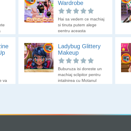
Wardrobe
Hai sa vedem ce machiaj
ete
si tinuta putem alege
a
pentru aceasta
 le
primavara.
ine
Ladybug Glittery
Up
Makeup
Buburuza isi doreste un
machiaj sclipitor pentru
e va
intalnirea cu Motanul
Negru. Hai sa ii alegem
noi machiajul!