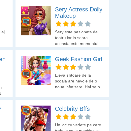
Sery Actress Dolly
Makeup
iaj
Sery este pasionata de
teatru iar in seara
aceasta este momentul
cand poate arata ce
poate pe scena.
en
Geek Fashion Girl
Machiajul este foarte
important, asa ca trebuie
sa gasesti in cutii
Eleva silitoare de la
nuantele cele mai
scoala are nevoie de o
frumoase pentru a te
noua infatisare. Hai sa o
m
asigura ca ea va straluci
ajutam sa-si schimbe
t
in lumina reflectoarelor
look-ul si sa isi aleaga
ui
ca o actrita adevarata!
tinuta.
y
Celebrity Bffs
Un joc cu vedete pe care
trebuie sa le machiezi si