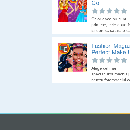
Go
Chiar daca nu sunt
printese, cele doua f
isi doresc sa arate c
niste printese. Hai sa
alegem machiajul si
Fashion Magaz
tinuta.
Perfect Make 
Alege cel mai
spectaculos machiaj
pentru fotomodelul c
aparea in revista de
moda!