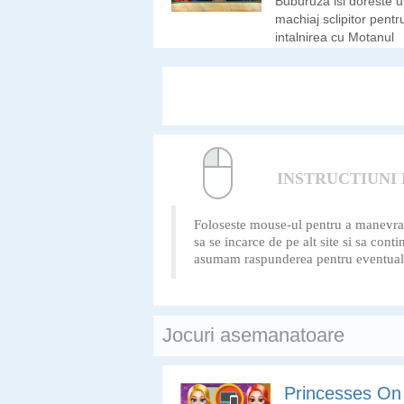
Buburuza isi doreste 
machiaj sclipitor pentr
intalnirea cu Motanul
Negru. Hai sa ii alege
noi machiajul!
INSTRUCTIUNI
Foloseste mouse-ul pentru a manevra us
sa se incarce de pe alt site si sa cont
asumam raspunderea pentru eventualele
Jocuri asemanatoare
Princesses On