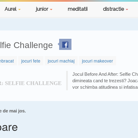
Aurel
junior
meditatii
distractie
lfie Challenge
imbracat
jocuri fete
jocuri machiaj
jocuri makeover
Jocul Before And After: Selfie Ch
dimineata cand te trezesti? Joaca
R: SELFIE CHALLENGE
vor schimba atitudinea si infatisa
e de mai jos.
oare