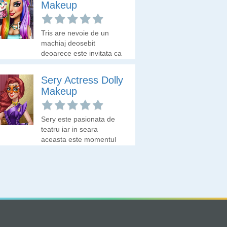
Makeup
Tris are nevoie de un
machiaj deosebit
deoarece este invitata ca
VIP la un eveniment
monden. Crezi ca poti sa
Sery Actress Dolly
creezi machiajul perfect?
Makeup
Sery este pasionata de
teatru iar in seara
aceasta este momentul
cand poate arata ce
poate pe scena.
Machiajul este foarte
important, asa ca trebuie
sa gasesti in cutii
nuantele cele mai
frumoase pentru a te
asigura ca ea va straluci