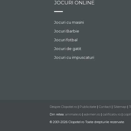
JOCURI ONLINE
Jocuri cu masini
Jocuri Barbie
Jocuri fotbal
Jocuri de gatit
Jocuri cu impuscaturi
Despre Clopotel.ro
|
Publicitate
|
Contact
|
Sitemap
|
T
Din retea:
animale.ro
|
askmen.ro
|
calificativ.ro
|
copil
© 2001-2026 Clopotel.ro Toate drepturile rezervate.