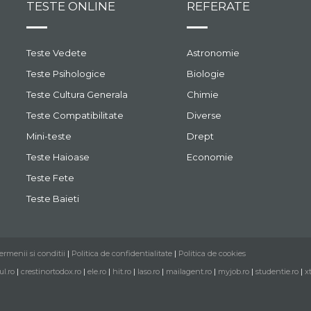
TESTE ONLINE
REFERATE
Teste Vedete
Astronomie
Teste Psihologice
Biologie
Teste Cultura Generala
Chimie
Teste Compatibilitate
Diverse
Mini-teste
Drept
Teste Haioase
Economie
Teste Fete
Teste Baieti
ermenii si conditii
|
Politica de confidentialitate
|
Politica de cookies
ul.ro
|
crestinortodox.ro
|
ele.ro
|
hit.ro
|
laso.ro
|
mailagent.ro
|
myjob.ro
|
studentie.ro
|
x