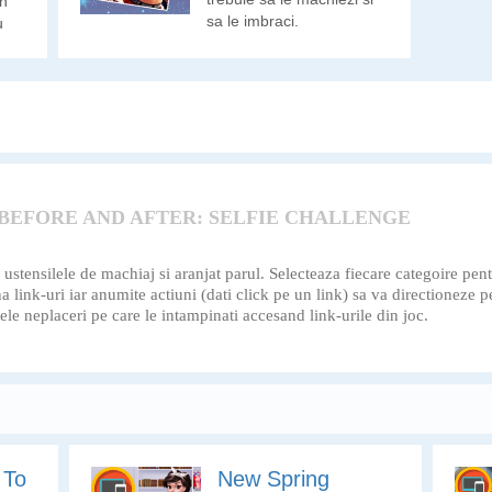
un
sa le imbraci.
u
m
 BEFORE AND AFTER: SELFIE CHALLENGE
tensilele de machiaj si aranjat parul. Selecteaza fiecare categoire pentr
ina link-uri iar anumite actiuni (dati click pe un link) sa va directioneze p
 neplaceri pe care le intampinati accesand link-urile din joc.
 To
New Spring