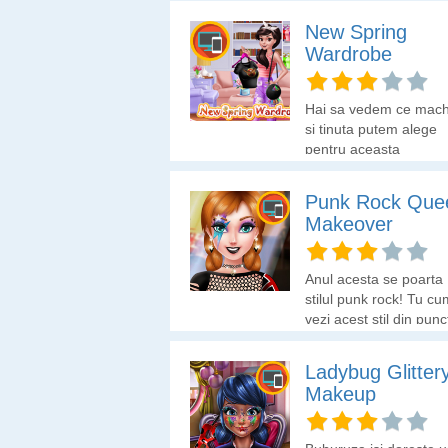
New Spring
Wardrobe
Hai sa vedem ce mach
si tinuta putem alege
pentru aceasta
primavara.
Punk Rock Que
Makeover
Anul acesta se poarta
stilul punk rock! Tu cu
vezi acest stil din punc
de vedere al machiajul
si a tinutei?
Ladybug Glitter
Makeup