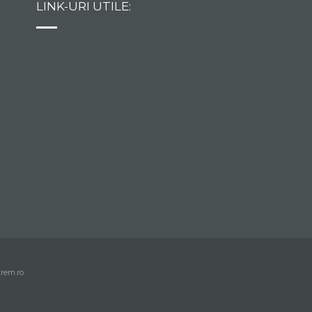
LINK-URI UTILE:
in lumina reflectoarelor
ca o actrita adevarata!
trem.ro