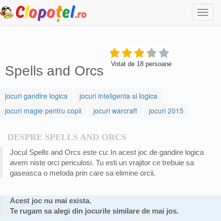
Togg
navi
Votat de
18
persoane
Spells and Orcs
jocuri gandire logica
jocuri inteligenta si logica
jocuri magie pentru copii
jocuri warcraft
jocuri 2015
DESPRE SPELLS AND ORCS
Jocul Spells and Orcs este cu: In acest joc de gandire logica
avem niste orci periculosi. Tu esti un vrajitor ce trebuie sa
gaseasca o metoda prin care sa elimine orcii.
Acest joc nu mai exista.
Te rugam sa alegi din jocurile similare de mai jos.