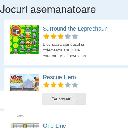
Jocuri asemanatoare
Surround the Leprechaun
Blocheaza spiridusul si
colecteaza aurul! De
cate mutari ai nevoie sa
prinzi spiridusul?
Rescue Hero
Gaseste o solutie logica
pentru a ajunge la
Tot ecranul
comori, dar ai grija de
cavaler sa nu pateasca
nimic!
One Line