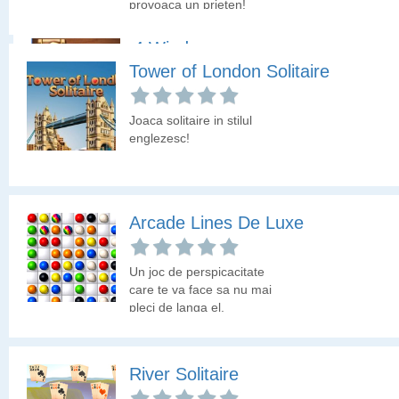
provoaca un prieten!
4 Winds
Tower of London Solitaire
Un joc de inteligenta in
care fiecare patratel
Joaca solitaire in stilul
inseamna o unitate.
englezesc!
Patratelul cu numar nu
se pune.
Arcade Lines De Luxe
Un joc de perspicacitate
care te va face sa nu mai
pleci de langa el.
River Solitaire