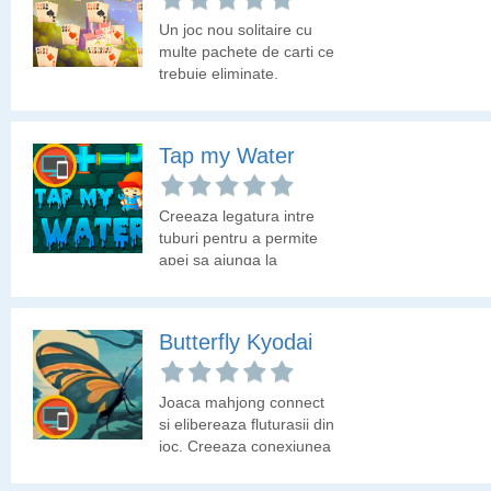
Un joc nou solitaire cu
multe pachete de carti ce
trebuie eliminate.
Tap my Water
Creeaza legatura intre
tuburi pentru a permite
apei sa ajunga la
destinatie.
Butterfly Kyodai
Joaca mahjong connect
si elibereaza fluturasii din
joc. Creeaza conexiunea
intre aripile de fluturi
pentru a fi eliberati.