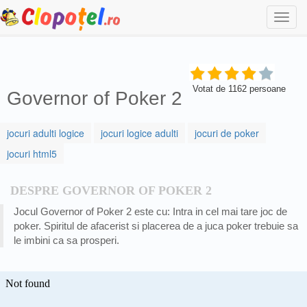
Togg
navi
Votat de
1162
persoane
Governor of Poker 2
jocuri adulti logice
jocuri logice adulti
jocuri de poker
jocuri html5
DESPRE GOVERNOR OF POKER 2
Jocul Governor of Poker 2 este cu: Intra in cel mai tare joc de
poker. Spiritul de afacerist si placerea de a juca poker trebuie sa
le imbini ca sa prosperi.