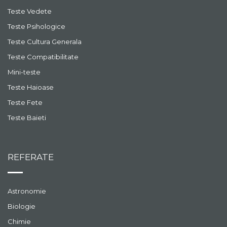
Teste Vedete
Teste Psihologice
Teste Cultura Generala
Teste Compatibilitate
Mini-teste
Teste Haioase
Teste Fete
Teste Baieti
REFERATE
Astronomie
Biologie
Chimie