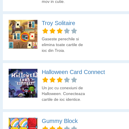
mov in cutie.
Troy Solitaire
Gaseste perechile si
elimina toate cartile de
joc din Troia.
Halloween Card Connect
Un joc cu conexiuni de
Halloween. Conecteaza
cartile de joc identice.
Gummy Block