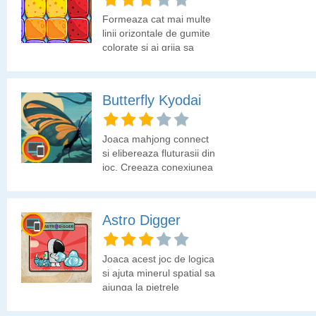
Formeaza cat mai multe
linii orizontale de gumite
colorate si ai grija sa
ramai fara optiuni!
Butterfly Kyodai
Joaca mahjong connect
si elibereaza fluturasii din
joc. Creeaza conexiunea
intre aripile de fluturi
pentru a fi eliberati.
Astro Digger
Joaca acest joc de logica
si ajuta minerul spatial sa
ajunga la pietrele
pretioase. Foloseste
echipamentul din dotare