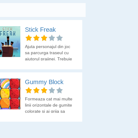
Stick Freak
Ajuta personajul din joc
sa parcurga traseul cu
ajutorul prajinei. Trebuie
sa estimezi lungimea
prajinei pe care o va
pune intre stanci.
Gummy Block
Formeaza cat mai multe
linii orizontale de gumite
colorate si ai grija sa
ramai fara optiuni!