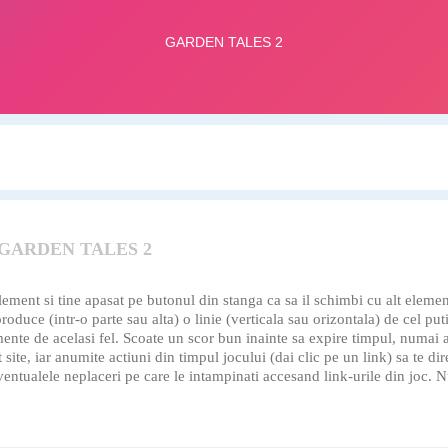
 GARDEN TALES 2
lement si tine apasat pe butonul din stanga ca sa il schimbi cu alt elem
oduce (intr-o parte sau alta) o linie (verticala sau orizontala) de cel put
emente de acelasi fel. Scoate un scor bun inainte sa expire timpul, numai a
 site, iar anumite actiuni din timpul jocului (dai clic pe un link) sa te dir
ualele neplaceri pe care le intampinati accesand link-urile din joc. Nu