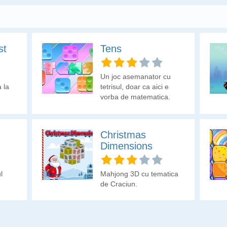
st
Tens
Un joc asemanator cu
a la
tetrisul, doar ca aici e
vorba de matematica.
Formezi linii orizontale
sau verticale cu sume de
10.
Christmas
Dimensions
l
Mahjong 3D cu tematica
de Craciun.