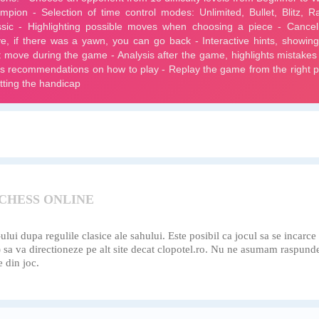
 CHESS ONLINE
i dupa regulile clasice ale sahului. Este posibil ca jocul sa se incarce de
k) sa va directioneze pe alt site decat clopotel.ro. Nu ne asumam raspund
e din joc.