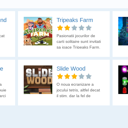
end
Tripeaks Farm
cat
Pasionatii jocurilor de
carti solitaire sunt invitati
sa joace Tripeaks Farm.
pe
Slide Wood
a
O noua ecranizare a
buie
jocului tetris, altfel decat
arci
il stim, dar la fel de
provocator.
e