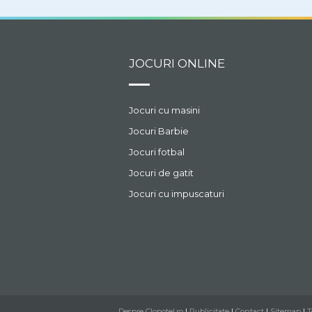
JOCURI ONLINE
Jocuri cu masini
Jocuri Barbie
Jocuri fotbal
Jocuri de gatit
Jocuri cu impuscaturi
Despre Clopotel.ro
|
Publicitate
|
Contact
|
Sitemap
|
T