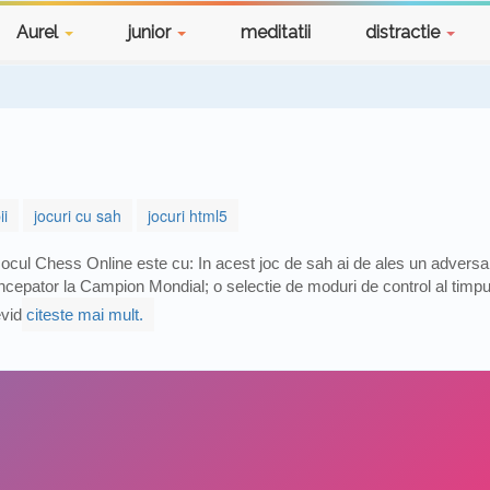
Aurel
junior
meditatii
distractie
ii
jocuri cu sah
jocuri html5
ocul Chess Online este cu: In acest joc de sah ai de ales un adversar 
ncepator la Campion Mondial; o selectie de moduri de control al timpului:
vid
citeste mai mult.