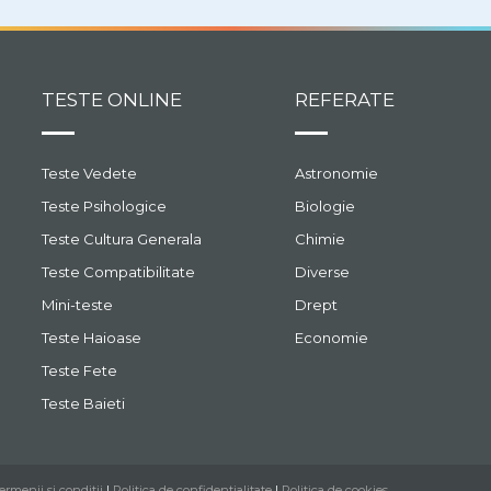
TESTE ONLINE
REFERATE
Teste Vedete
Astronomie
Teste Psihologice
Biologie
Teste Cultura Generala
Chimie
Teste Compatibilitate
Diverse
Mini-teste
Drept
Teste Haioase
Economie
Teste Fete
Teste Baieti
ermenii si conditii
|
Politica de confidentialitate
|
Politica de cookies