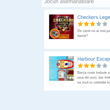
Jocuri asemanatoare
Checkers Leg
De cand nu ai mai ju
dame?
Harbour Esca
Barca rosie trebuie s
iasa din port, dar tre
sa muti tu celelalte b
ca sa ii faci loc catre
iesire celei de culoar
rosie.