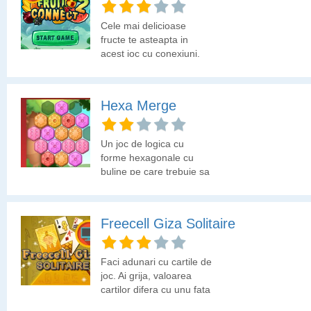
Cele mai delicioase
fructe te asteapta in
acest joc cu conexiuni.
Hai sa vedem cate
conexiuni poti sa faci!
Hexa Merge
Un joc de logica cu
forme hexagonale cu
buline pe care trebuie sa
le multiplici pana ajungi
la o valoare cat mai
mare.
Freecell Giza Solitaire
Faci adunari cu cartile de
joc. Ai grija, valoarea
cartilor difera cu unu fata
de ce stii tu. Aceasta-i