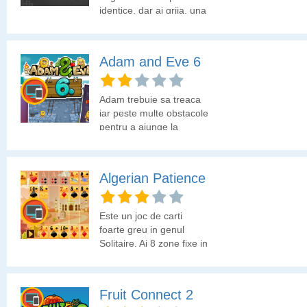
identice, dar ai grija, una
trebuie sa fie alba iar alta
neagra!
Adam and Eve 6
Adam trebuie sa treaca
iar peste multe obstacole
pentru a ajunge la
singura sa iubire, Eve.
Algerian Patience
Este un joc de carti
foarte greu in genul
Solitaire. Ai 8 zone fixe in
care trebuie sa adaugi
carti.
Fruit Connect 2