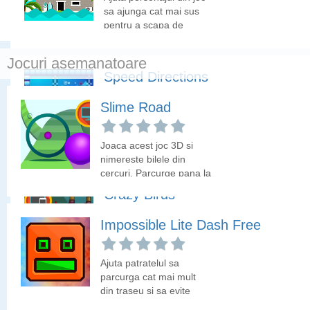
optiunea JOACA PE TOT ECRANUL
sa ajunga cat mai sus
pentru a scapa de
suvoaie.
Jocuri asemanatoare
Speed Directions
Slime Road
Parcurge traseul avand
grija sa iei virajele la
timp.
Joaca acest joc 3D si
nimereste bilele din
cercuri. Parcurge pana la
final fiecare traseu
Crazy Birds
pentru a trece la nivelul
urmator.
Impossible Lite Dash Free
Cele mai nastrusnice
pasari le-au pus gand
rau porcusorilor. Ajuta-le
Ajuta patratelul sa
sa ia la tinta porcusorii!
parcurga cat mai mult
din traseu si sa evite
triunghiurile.