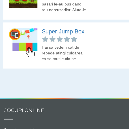
pasari le-au pus gand
rau porcusorilor. Ajuta-le
sa ia la tinta porcusorii!
Super Jump Box
Hai sa vedem cat de
repede atingi culoarea
ca sa muti cutia pe
platforma. Ai grija, nu ai
multe secunde la
dispozitie ca sa muti
cutia!
JOCURI ONLINE