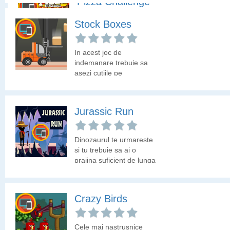
Pizza Challenge
Stock Boxes
Iti place pizza? Acest joc
iti testeaza rapiditatea. Ia
mai multe felii decat
In acest joc de
adversarul. Se poate
indemanare trebuie sa
juca la dublu cu prietenii.
asezi cutiile pe
motostivuitor.
Jurassic Run
Dinozaurul te urmareste
si tu trebuie sa ai o
prajina suficient de lunga
pentru a trece peste
prapastie.
Crazy Birds
Cele mai nastrusnice