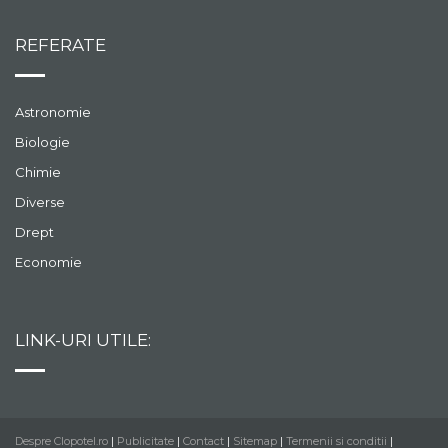
REFERATE
Astronomie
Biologie
Chimie
Diverse
Drept
Economie
LINK-URI UTILE:
Despre Clopotel.ro
|
Publicitate
|
Contact
|
Sitemap
|
Termenii si conditii
|