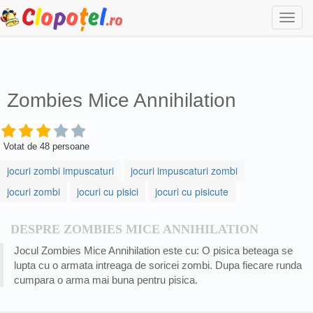
Togg
navi
Zombies Mice Annihilation
Votat de
48
persoane
jocuri zombi impuscaturi
jocuri impuscaturi zombi
jocuri zombi
jocuri cu pisici
jocuri cu pisicute
DESPRE ZOMBIES MICE ANNIHILATION
Jocul Zombies Mice Annihilation este cu: O pisica beteaga se
lupta cu o armata intreaga de soricei zombi. Dupa fiecare runda
cumpara o arma mai buna pentru pisica.