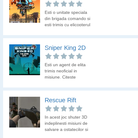
Esti o unitate speciala
din brigada comando si
esti trimis cu elicopterul
pe campul de lupta al
inamicilor. Anihileaza
soldatii inamici si
Sniper King 2D
parcurge traseul pana la
indeplinirea misiunii.
Esti un agent de elita
trimis neoficial in
misiune. Citeste
instructiunile primite si
indeplineste misiunea!
Rescue Rift
In acest joc shuter 3D
indeplinesti misiuni de
salvare a ostatecilor si
de anihilare a teroristilor.