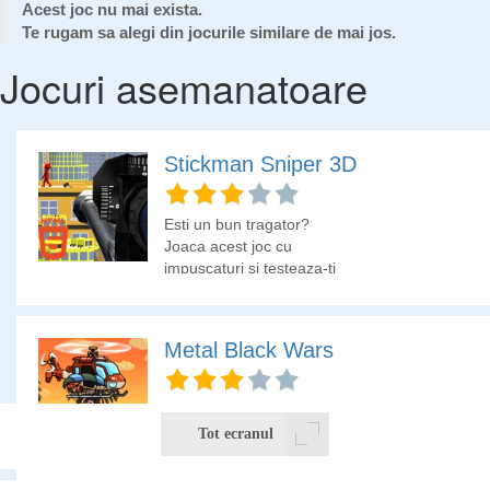
Acest joc nu mai exista.
Te rugam sa alegi din jocurile similare de mai jos.
Jocuri asemanatoare
Stickman Sniper 3D
Esti un bun tragator?
Joaca acest joc cu
impuscaturi si testeaza-ti
indemanarea pe
stickmani.
Metal Black Wars
Esti o unitate speciala
din brigada comando si
Tot ecranul
esti trimis cu elicopterul
pe campul de lupta al