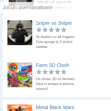
indeplinesti misiuni de
Jocuri asemanatoare
salvare a ostatecilor si
de anihilare a teroristilor.
Sniper vs Sniper
Zombie Killers
Te duelezi cu alt tragator.
Elimina creaturile zombie
Cine ajunge la 3 victorii
si gaseste
castiga.
supravietuitorii.
Farm 3D Clash
Un shuter 3D cu fermieri.
Intra in echipa si elimina
inamcii!
Metal Black Wars