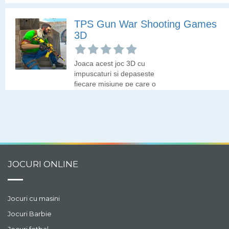
TPS Gun War Shooting Games
3D
Joaca acest joc 3D cu
impuscaturi si depaseste
fiecare misiune pe care o
primesti.
JOCURI ONLINE
Jocuri cu masini
Jocuri Barbie