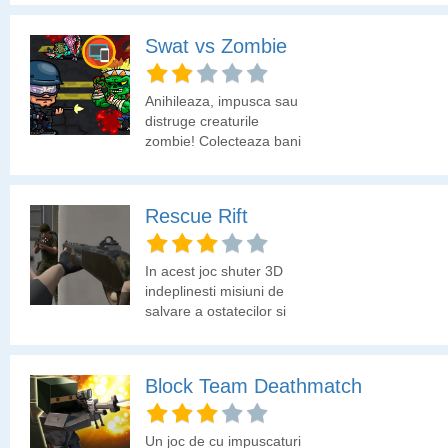
Swat vs Zombie
Anihileaza, impusca sau
distruge creaturile
zombie! Colecteaza bani
cu care sa deblochezi
arme.
Rescue Rift
In acest joc shuter 3D
indeplinesti misiuni de
salvare a ostatecilor si
de anihilare a teroristilor.
Block Team Deathmatch
Un joc de cu impuscaturi