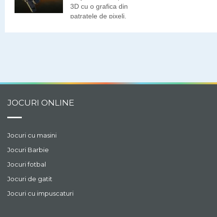
3D cu o grafica din
patratele de pixeli.
Putem alege modul
echipa 4v4, modul
individual sau modul
lunetist.
JOCURI ONLINE
Jocuri cu masini
Jocuri Barbie
Jocuri fotbal
Jocuri de gatit
Jocuri cu impuscaturi