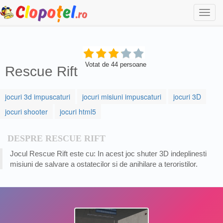
Togg
navi
Votat de
44
persoane
Rescue Rift
jocuri 3d impuscaturi
jocuri misiuni impuscaturi
jocuri 3D
jocuri shooter
jocuri html5
DESPRE RESCUE RIFT
Jocul Rescue Rift este cu: In acest joc shuter 3D indeplinesti
misiuni de salvare a ostatecilor si de anihilare a teroristilor.