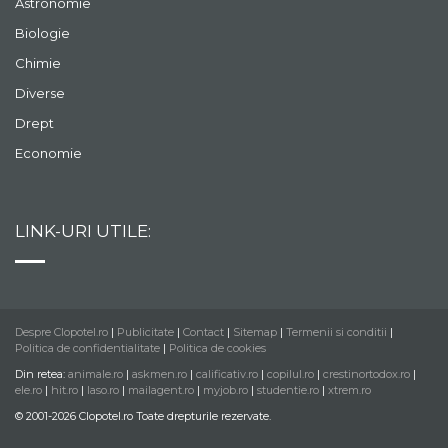
Astronomie
Biologie
Chimie
Diverse
Drept
Economie
LINK-URI UTILE:
Despre Clopotel.ro
|
Publicitate
|
Contact
|
Sitemap
|
Termenii si conditii
|
Politica de confidentialitate
|
Politica de cookies
Din retea:
animale.ro
|
askmen.ro
|
calificativ.ro
|
copilul.ro
|
crestinortodox.ro
|
ele.ro
|
hit.ro
|
laso.ro
|
mailagent.ro
|
myjob.ro
|
studentie.ro
|
xtrem.ro
© 2001-2026 Clopotel.ro Toate drepturile rezervate.