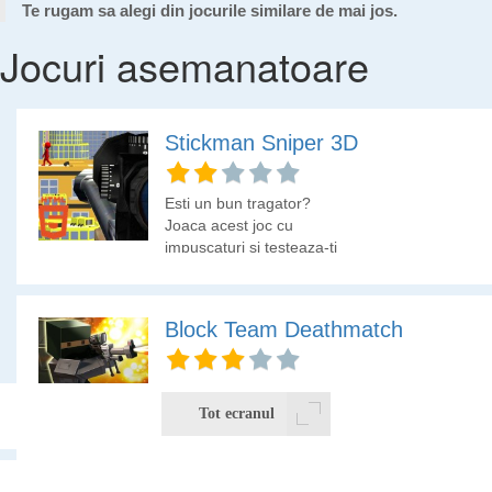
Te rugam sa alegi din jocurile similare de mai jos.
Jocuri asemanatoare
Stickman Sniper 3D
Esti un bun tragator?
Joaca acest joc cu
impuscaturi si testeaza-ti
indemanarea pe
stickmani.
Block Team Deathmatch
Un joc de cu impuscaturi
3D cu o grafica din
Tot ecranul
patratele de pixeli.
Putem alege modul
echipa 4v4, modul