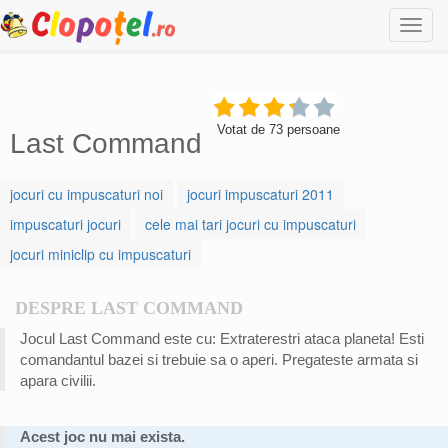
Togg
navi
Votat de
73
persoane
Last Command
jocuri cu impuscaturi noi
jocuri impuscaturi 2011
impuscaturi jocuri
cele mai tari jocuri cu impuscaturi
jocuri miniclip cu impuscaturi
DESPRE LAST COMMAND
Jocul Last Command este cu: Extraterestri ataca planeta! Esti
comandantul bazei si trebuie sa o aperi. Pregateste armata si
apara civilii.
Acest joc nu mai exista.