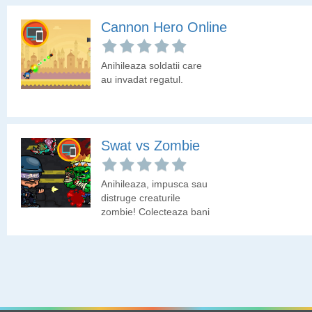
Cannon Hero Online
Anihileaza soldatii care
au invadat regatul.
Swat vs Zombie
Anihileaza, impusca sau
distruge creaturile
zombie! Colecteaza bani
cu care sa deblochezi
arme.