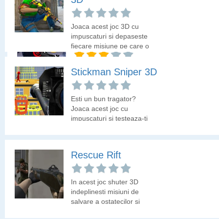
supravietuitorii.
Joaca acest joc 3D cu
impuscaturi si depaseste
Run Into Death
fiecare misiune pe care o
primesti.
Esti pe un camp
Stickman Sniper 3D
incercand sa scapi de
creaturi zombie. Ai o
arma si multe
Esti un bun tragator?
incarcatoare. Elimina cat
Joaca acest joc cu
mai multi zombii
impuscaturi si testeaza-ti
indemanarea pe
stickmani.
Rescue Rift
In acest joc shuter 3D
indeplinesti misiuni de
salvare a ostatecilor si
de anihilare a teroristilor.