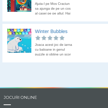
Ajuta-l pe Mos Craciun
sa ajunga de pe un cos
al casei pe pe altul. Hai
sa vedem cat de departe
poti sa ajungi!
Winter Bubbles
Joaca acest joc de iarna
cu baloane in genul
puzzle si obtine un scor
cat mai mare. Hai sa
vedem pana la ce nivel
poti sa ajungi!
JOCURI ONLINE