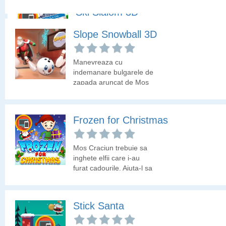
afla daca poti primi
Ski Slalom 3D
calificativul de mare
campion.
Slope Snowball 3D
Faci schi alpin si trebuie
sa scoti un timp cat mai
bun pentru a castiga
Manevreaza cu
medalia de aur. Cu banii
indemanare bulgarele de
castigati cumpara
zapada aruncat de Mos
upgrade!
Craciun si parcurge un
traseu cat mai lung.
Frozen for Christmas
Mos Craciun trebuie sa
inghete elfii care i-au
furat cadourile. Ajuta-l sa
ia codourile de la elfi.
Stick Santa