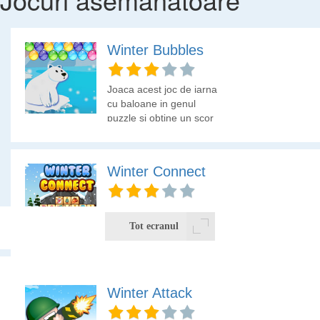
Winter Bubbles
Joaca acest joc de iarna
cu baloane in genul
puzzle si obtine un scor
cat mai mare. Hai sa
vedem pana la ce nivel
poti sa ajungi!
Winter Connect
Conecteaza simbolurile
de iarna pentru a intra in
Tot ecranul
atmosfera sarbatorilor de
iarna.
In acest joc vom folosi mouse-ul. Obiectivul tau este sa
Winter Attack
lovesti pinguinul cu ursul polar. Foloseste obiectele care le ai
la dispozitie si aseaza-le in asa fel incat ursul sa ajunga sa