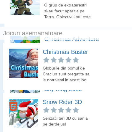
loveasca pinguinii. Urmareste tutorialul (instructiuni) de la
O grup de extraterestri
inceputul jocului.
si-au facut aparitia pe
Terra. Obiectivul tau este
sa elimini acesti
extraterestri.
Jocuri asemanatoare
Christmas Adventure
Christmas Buster
Mos Craciun trebuie sa
colecteze cadourile, dar
trebuie sa ocoleasca
Globurile din pomul de
inamicii!
Craciun sunt pregatite sa
le potrivesti in acest joc
de iarna.
Sky King 2022
Snow Rider 3D
Iti doresti sa fii campionul
anului 2022 la schi?
Parcurge traseul pana la
Senzatii tari 3D cu sania
final evitand obstacolele
pe derdelus!
care iti vor iesi in cale si