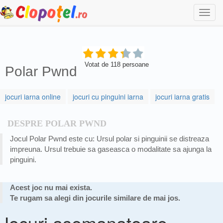
Togg
navi
Votat de
118
persoane
Polar Pwnd
jocuri iarna online
jocuri cu pinguini iarna
jocuri iarna gratis
DESPRE POLAR PWND
Jocul Polar Pwnd este cu: Ursul polar si pinguinii se distreaza
impreuna. Ursul trebuie sa gaseasca o modalitate sa ajunga la
pinguini.
Acest joc nu mai exista.
Te rugam sa alegi din jocurile similare de mai jos.
Jocuri asemanatoare