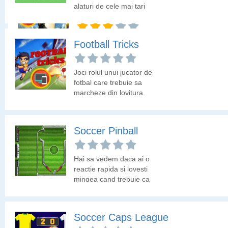
jocul Soccer Snakes!
alaturi de cele mai tari
Road to Glory
echipe ale lumii, crezi ca
poti castiga trofeul cu ei?
Joaca fotbal cu nasturi
Football Tricks
varianta virtuala.
Joci rolul unui jucator de
fotbal care trebuie sa
marcheze din lovitura
libera. Hai sa vedem
daca iti indeplinesti cu
bine acest rol.
Soccer Pinball
Hai sa vedem daca ai o
reactie rapida si lovesti
mingea cand trebuie ca
sa o trimiti in poarta!
Soccer Caps League