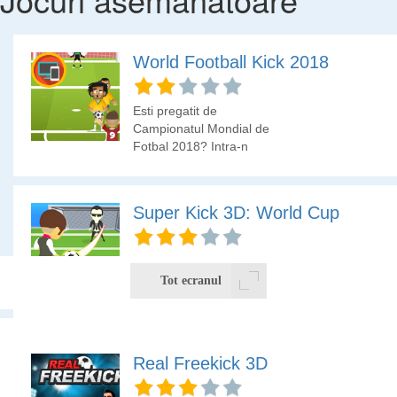
World Football Kick 2018
Esti pregatit de
Campionatul Mondial de
Fotbal 2018? Intra-n
meci si marcheaza cat
mai multe goluri!
Super Kick 3D: World Cup
Marcheaza gol portarului
daca poti.
Tot ecranul
Se joaca cu ajutorul mouse-ului. Obiectivul tau este sa asezi
Real Freekick 3D
grupat cel putin trei jucatori identici in linie dreapta pe
orizontala sau verticala. Selecteaza o piesa si apoi selecteaza