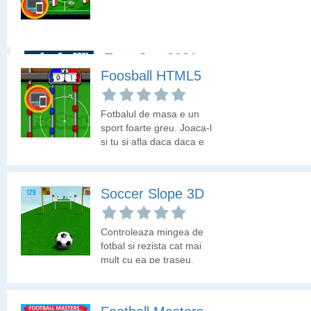
cel mai important rol.
Euro Cup 2021
Foosball HTML5
Campionatul European
de Fotbal 2021 este gata
Fotbalul de masa e un
sa inceapa. Alege o
sport foarte greu. Joaca-l
echipa din cele prezente
si tu si afla daca daca e
la acest turneu final si
asa!
castiga trofeul Euro
2021!
Soccer Slope 3D
Controleaza mingea de
fotbal si rezista cat mai
mult cu ea pe traseu.