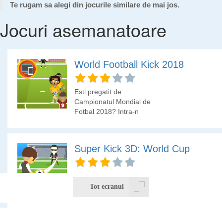
Te rugam sa alegi din jocurile similare de mai jos.
Jocuri asemanatoare
World Football Kick 2018
Esti pregatit de
Campionatul Mondial de
Fotbal 2018? Intra-n
meci si marcheaza cat
mai multe goluri!
Super Kick 3D: World Cup
Marcheaza gol portarului
daca poti.
Tot ecranul