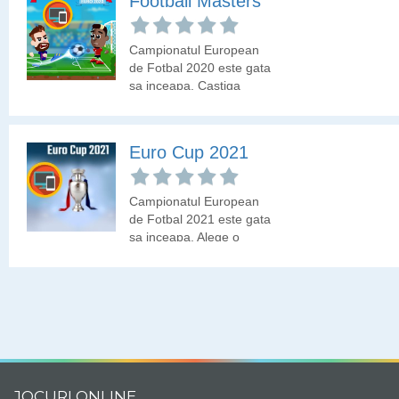
Football Masters
Campionatul European
de Fotbal 2020 este gata
sa inceapa. Castiga
competitia!
Euro Cup 2021
Campionatul European
de Fotbal 2021 este gata
sa inceapa. Alege o
echipa din cele prezente
la acest turneu final si
castiga trofeul Euro
2021!
JOCURI ONLINE