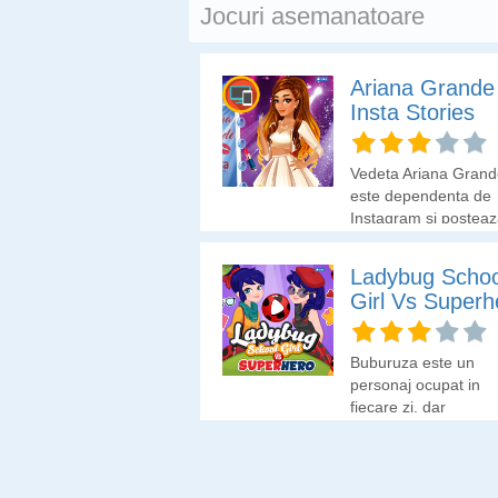
Jocuri asemanatoare
Ariana Grande
Insta Stories
Vedeta Ariana Grand
este dependenta de
Instagram si posteaz
aplicatie de fiecare d
cand timpul ii permite
Ladybug Schoo
Alege pentru vedeta
Girl Vs Superh
tinuta deosebita cu c
sa apara in pozele d
Instagram.
Buburuza este un
personaj ocupat in
fiecare zi, dar
intotdeauna are timp 
de o misiune alaturi 
Motanul Negru. Aleg
pentru Ladybug o tin