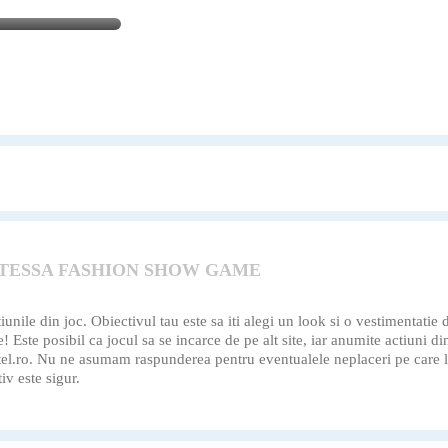
 TESSA FASHION SHOW GAME
unile din joc. Obiectivul tau este sa iti alegi un look si o vestimentatie 
! Este posibil ca jocul sa se incarce de pe alt site, iar anumite actiuni di
potel.ro. Nu ne asumam raspunderea pentru eventualele neplaceri pe care l
iv este sigur.