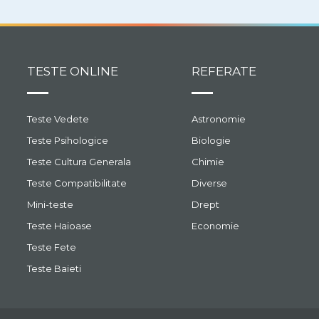
umai
eveniment asa grandios!
TESTE ONLINE
REFERATE
Teste Vedete
Astronomie
Teste Psihologice
Biologie
Teste Cultura Generala
Chimie
Teste Compatibilitate
Diverse
Mini-teste
Drept
Teste Haioase
Economie
Teste Fete
Teste Baieti