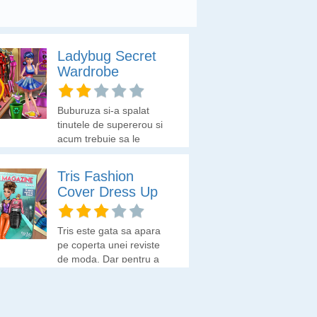
Ladybug Secret
Wardrobe
Buburuza si-a spalat
tinutele de supererou si
acum trebuie sa le
gaseasca in gramada de
haine si sa le puna in
Tris Fashion
garderoba.
Cover Dress Up
Tris este gata sa apara
pe coperta unei reviste
de moda. Dar pentru a
ajunge acolo trebuie mai
intai sa dea o proba
folosind tinuta de acasa
pe care a depozitat-o in