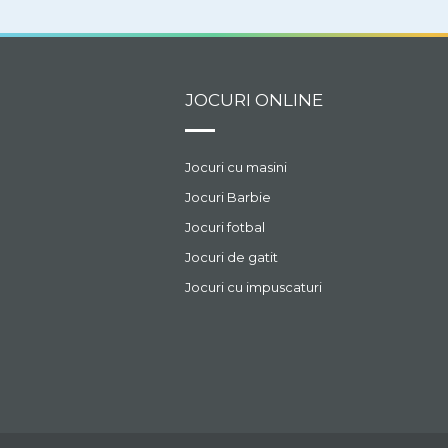
fara buline iar una n
cu buline.
JOCURI ONLINE
Jocuri cu masini
Jocuri Barbie
Jocuri fotbal
Jocuri de gatit
Jocuri cu impuscaturi