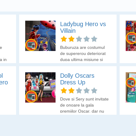
Ladybug Hero vs
Villain
e
Buburuza are costumul
de supererou deteriorat
a in
dupa ultima misiune si
ata
are nevoie de tine sa-i
.
alegi din garderoba un
l
Dolly Oscars
alt costum de supererou.
ero
Dress Up
are
Alege-i si o tinuta de
e
oras!
Dove si Sery sunt invitate
de onoare la gala
premiilor Oscar, dar nu
si
au idee cum ar trebui sa
de
se imbrace! Hai sa le
e
gasim noi tinuta
uta
adecvata pentru un