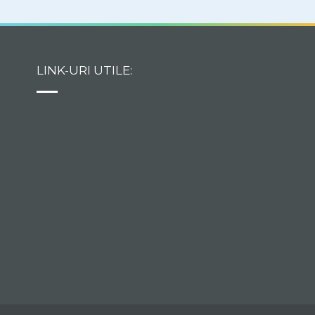
cutii. Asa ca Tris a decis
sa ii alegi tu tinuta pe
care o va purta la probe.
Cine stie, poate chiar cu
LINK-URI UTILE:
aceasta tinuta va poza in
revista.