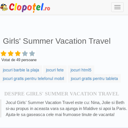
Togg
navi
Girls' Summer Vacation Travel
Votat de
49
persoane
jocuri barbie la plaja
jocuri fete
jocuri html5
jocuri gratis pentru telefonul mobil
jocuri gratis pentru tableta
DESPRE GIRLS' SUMMER VACATION TRAVEL
Jocul Girls' Summer Vacation Travel este cu: Nina, Jolie si Beth
si-au propus in aceasta vara sa ajunga in Maldive si apoi la Paris.
Ajuta-le sa gaseasca cele mai frumoase tinute de vacanta!