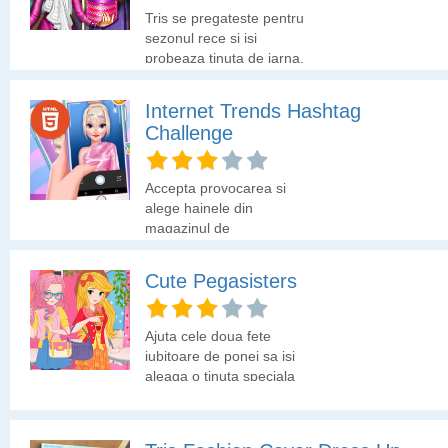
Tris se pregateste pentru
sezonul rece si isi
probeaza tinuta de iarna.
Esti curios sa vezi ce se
afla in cutiile din
Internet Trends Hashtag
garderoba?
Challenge
Accepta provocarea si
alege hainele din
magazinul de
imbracaminte in functie
de stilul cerut in
Cute Pegasisters
provocare, creeaza o
fotografie, adauga-i filtre
si posteaz-o pentru a
Ajuta cele doua fete
vedea daca tinuta se
iubitoare de ponei sa isi
potriveste cu tema. Multa
aleaga o tinuta speciala
bafta!
si sa isi creeze o bratara
a prieteniei.