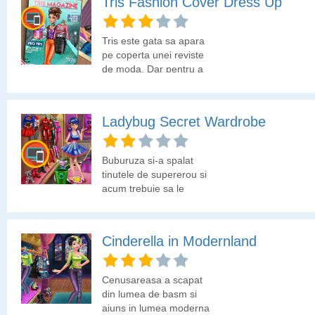
Tris Fashion Cover Dress Up
Tris este gata sa apara
pe coperta unei reviste
de moda. Dar pentru a
ajunge acolo trebuie mai
intai sa dea o proba
folosind tinuta de acasa
Ladybug Secret Wardrobe
pe care a depozitat-o in
cutii. Asa ca Tris a decis
sa ii alegi tu tinuta pe
Buburuza si-a spalat
care o va purta la probe.
tinutele de supererou si
Cine stie, poate chiar cu
acum trebuie sa le
aceasta tinuta va poza in
gaseasca in gramada de
revista.
haine si sa le puna in
garderoba.
Cinderella in Modernland
Cenusareasa a scapat
din lumea de basm si
ajuns in lumea moderna