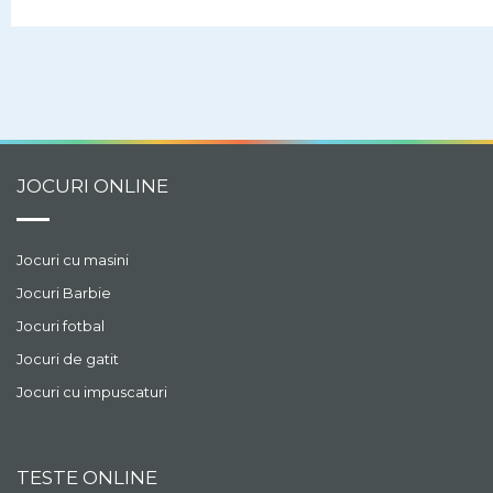
unde exista spa si o
garderoba cu hainute
moderne. Ajut-o pe
printesa sa isi schimbe
infatisarea si tinuta.
JOCURI ONLINE
Jocuri cu masini
Jocuri Barbie
Jocuri fotbal
Jocuri de gatit
Jocuri cu impuscaturi
TESTE ONLINE