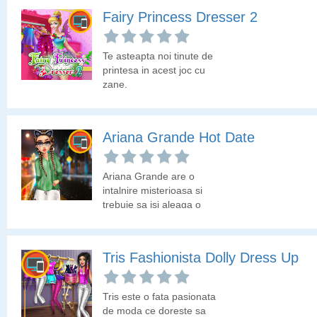
Alege pentru vedeta
Fairy Princess Dresser 2
tinuta deosebita cu care
sa apara in pozele de
Instagram.
Te asteapta noi tinute de
printesa in acest joc cu
zane.
Ariana Grande Hot Date
Ariana Grande are o
intalnire misterioasa si
trebuie sa isi aleaga o
tinuta deosebita pentru
aceasta iesire in oras.
Tris Fashionista Dolly Dress Up
Tris este o fata pasionata
de moda ce doreste sa