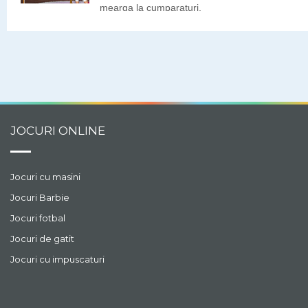
mearga la cumparaturi,
dar nu stie cum sa se
imbrace. Tris are in
garderoba o multime de
cutii cu tinute si
accesorii. Hai sa ii
alegem noi tinuta si
accesoriile!
JOCURI ONLINE
Jocuri cu masini
Jocuri Barbie
Jocuri fotbal
Jocuri de gatit
Jocuri cu impuscaturi