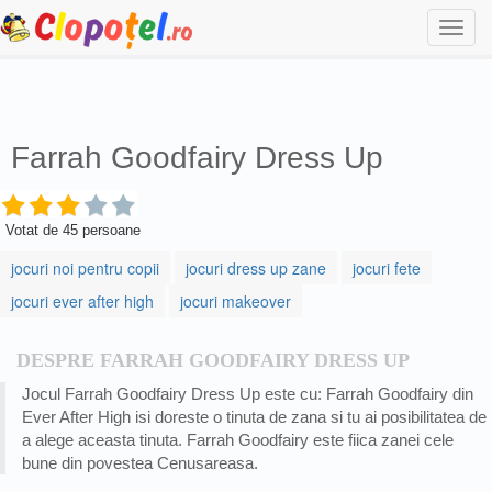
Togg
navi
Farrah Goodfairy Dress Up
Votat de
45
persoane
jocuri noi pentru copii
jocuri dress up zane
jocuri fete
jocuri ever after high
jocuri makeover
DESPRE FARRAH GOODFAIRY DRESS UP
Jocul Farrah Goodfairy Dress Up este cu: Farrah Goodfairy din
Ever After High isi doreste o tinuta de zana si tu ai posibilitatea de
a alege aceasta tinuta. Farrah Goodfairy este fiica zanei cele
bune din povestea Cenusareasa.