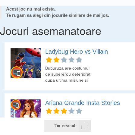
Acest joc nu mai exista.
Te rugam sa alegi din jocurile similare de mai jos.
Jocuri asemanatoare
Ladybug Hero vs Villain
Buburuza are costumul
de supererou deteriorat
dupa ultima misiune si
are nevoie de tine sa-i
alegi din garderoba un
alt costum de supererou.
Ariana Grande Insta Stories
Alege-i si o tinuta de
oras!
Vedeta Ariana Grande
este dependenta de
Tot ecranul
Instagram si posteaza in