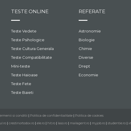
TESTE ONLINE
REFERATE
Teste Vedete
Astronomie
Teste Psihologice
Biologie
Teste Cultura Generala
Chimie
Teste Compatibilitate
Diverse
Mini-teste
Drept
Teste Haioase
Economie
Teste Fete
Teste Baieti
ermenii si conditii
|
Politica de confidentialitate
|
Politica de cookies
ul.ro
|
crestinortodox.ro
|
ele.ro
|
hit.ro
|
laso.ro
|
mailagent.ro
|
myjob.ro
|
studentie.ro
|
x