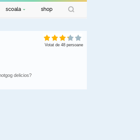
scoala
shop
Votat de
48
persoane
hotgog delicios?