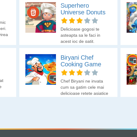
Superhero
Universe Donuts
mic
ri.
Delicioase gogosi te
virea
asteapta sa le faci in
le
acest joc de gatit.
a cum
esti
Biryani Chef
i ca
Cooking Game
at
Chef Biryani ne invata
e
cum sa gatim cele mai
tru
delicioase retete asiatice
ce au ca ingredient
principal orezul.