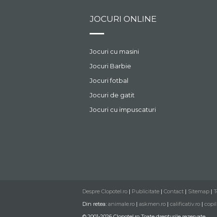
JOCURI ONLINE
Jocuri cu masini
Jocuri Barbie
Jocuri fotbal
Jocuri de gatit
Jocuri cu impuscaturi
Despre Clopotel.ro
|
Publicitate
|
Contact
|
Sitemap
|
T
Din retea:
animale.ro
|
askmen.ro
|
calificativ.ro
|
copil
© 2001-2026 Clopotel.ro Toate drepturile rezervate.