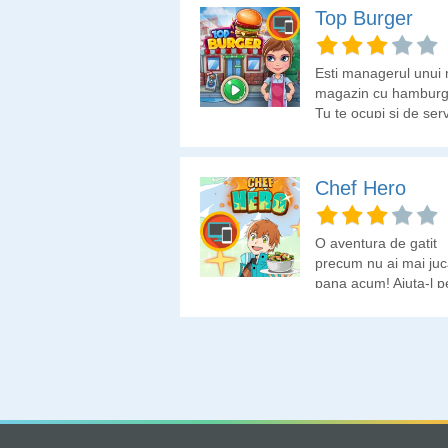
Top Burger
Esti managerul unui 
magazin cu hamburge
Tu te ocupi si de ser
clientilor. Trebuie sa 
faci hamburgerii as
isi doresc si sa-i serv
Chef Hero
cat mai repede. Crez
poti?
O aventura de gatit
precum nu ai mai juc
pana acum! Ajuta-l p
baiat sa devina maes
bucatar.