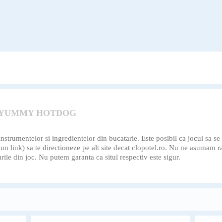
I YUMMY HOTDOG
trumentelor si ingredientelor din bucatarie. Este posibil ca jocul sa se i
e un link) sa te directioneze pe alt site decat clopotel.ro. Nu ne asumam
rile din joc. Nu putem garanta ca situl respectiv este sigur.